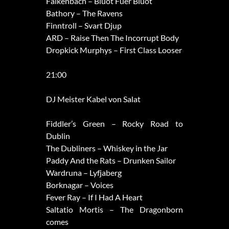
Falkenbach – Bluot Fuer Bluot
Bathory – The Ravens
Finntroll – Svart Djup
ARD – Raise Then The Incorrupt Body
Dropkick Murphys – First Class Looser
21:00
DJ Meister Kabel von Salat
Fiddler’s Green – Rocky Road to
Dublin
The Dubliners – Whiskey in the Jar
Paddy And the Rats – Drunken Sailor
Wardruna – Lyfjaberg
Borknagar – Voices
Fever Ray – If I Had A Heart
Saltatio Mortis – The Dragonborn
comes