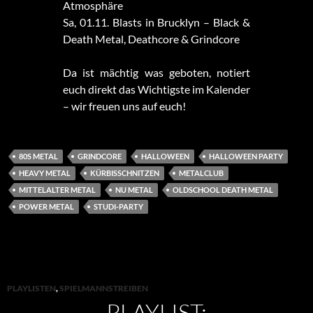
Atmosphäre
Sa, 01.11. Blasts in Brucklyn – Black &
Death Metal, Deathcore & Grindcore
Da ist mächtig was geboten, notiert
euch direkt das Wichtigste im Kalender
– wir freuen uns auf euch!
80S METAL
GRINDCORE
HALLOWEEN
HALLOWEEN PARTY
HEAVY METAL
KÜRBISSCHNITZEN
METALCLUB
MITTELALTER METAL
NU METAL
OLDSCHOOL DEATH METAL
POWER METAL
STUDI-PARTY
PLAYLISTEN
,
SPIELMANNSTREIBEN
PLAYLIST: