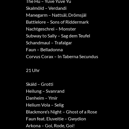
The Hu – Yuve Yuve Yu
Skalmöld – Verdandi
Manegarm – Nattsäl, Drömsjäl
Battlelore – Sons of Riddermark
Nachtgeschrei – Monster
Subway to Sally – Sag dem Teufel
Schandmaul – Trafalgar
Faun – Belladonna
Corvus Corax – In Taberna Secundus
21 Uhr
Skáld – Grotti
Heilung – Svanrand
Danheim – Ymir
Helium Vola – Selig
Blackmore’s Night – Ghost of a Rose
Faun feat. Eluveitie – Gwydion
Arkona – Goi, Rode, Goi!