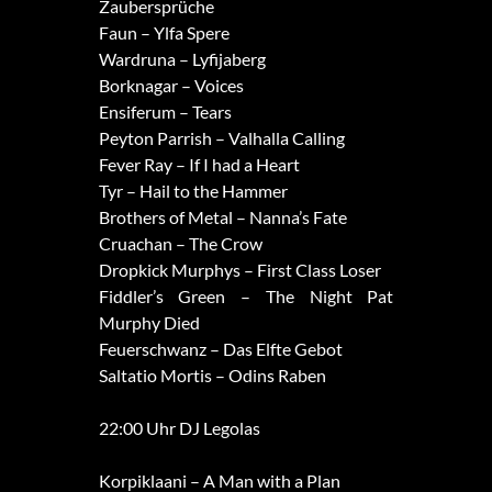
Zaubersprüche
Faun – Ylfa Spere
Wardruna – Lyfijaberg
Borknagar – Voices
Ensiferum – Tears
Peyton Parrish – Valhalla Calling
Fever Ray – If I had a Heart
Tyr – Hail to the Hammer
Brothers of Metal – Nanna’s Fate
Cruachan – The Crow
Dropkick Murphys – First Class Loser
Fiddler’s Green – The Night Pat
Murphy Died
Feuerschwanz – Das Elfte Gebot
Saltatio Mortis – Odins Raben
22:00 Uhr DJ Legolas
Korpiklaani – A Man with a Plan