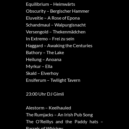
Equilibrium – Heimwärts
Obscurity – Bergischer Hammer
Eluveitie – A Rose of Epona
Schandmaul – Walpurgisnacht
Versengold – Thekenmädchen
In Extremo – Frei zu sein
Haggard – Awaking the Centuries
Bathory – The Lake
Heilung – Anoana
Myrkur – Ella
Skald – Elverhoy
Ensiferum – Twilight Tavern
23:00 Uhr DJ Gimli
Alestorm – Keelhauled
The Rumjacks – An Irish Pub Song
The O’Reillys and the Paddy hats –
Barrels of Whiskey