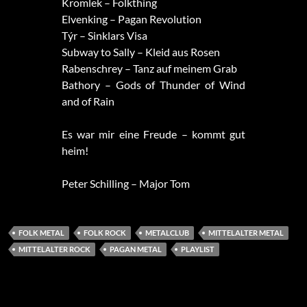
Kromlek – Folkthing
Elvenking – Pagan Revolution
Týr – Sinklars Visa
Subway to Sally – Kleid aus Rosen
Rabenschrey – Tanz auf meinem Grab
Bathory – Gods of Thunder of Wind
and of Rain
Es war mir eine Freude – kommt gut
heim!
Peter Schilling – Major Tom
FOLK METAL
FOLK ROCK
METALCLUB
MITTELALTER METAL
MITTELALTER ROCK
PAGAN METAL
PLAYLIST