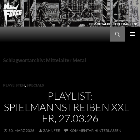
Zum
Inhalt
springen
Suchen
New Force
PRIMÄR
MENÜ
Schlagwortarchiv: Mittelalter Metal
PLAYLISTEN
,
SPECIALS
PLAYLIST:
SPIELMANNSTREIBEN XXL –
FR, 27.03.26
30. MÄRZ 2026
ZAHNFEE
KOMMENTAR HINTERLASSEN