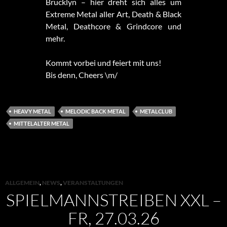
Brucklyn – hier dreht sich alles um
Extreme Metal aller Art, Death & Black
Metal, Deathcore & Grindcore und
mehr.
Kommt vorbei und feiert mit uns!
Bis denn, Cheers \m/
HEAVY METAL
MELODIC BACK METAL
METALCLUB
MITTELALTER METAL
ALLGEMEIN
,
NEWS
,
VERANSTALTUNGEN
SPIELMANNSTREIBEN XXL –
FR, 27.03.26