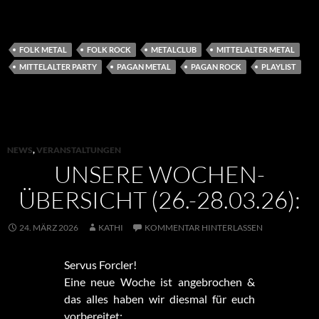
FOLK METAL
FOLK ROCK
METALCLUB
MITTELALTER METAL
MITTELALTER PARTY
PAGAN METAL
PAGAN ROCK
PLAYLIST
NEWS
,
VERANSTALTUNGEN
UNSERE WOCHEN-
ÜBERSICHT (26.-28.03.26):
24. MÄRZ 2026
KATHI
KOMMENTAR HINTERLASSEN
Servus Forcler!
Eine neue Woche ist angebrochen &
das alles haben wir diesmal für euch
vorbereitet: