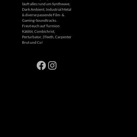
läuft alles rund um Synthwave,
Dark Ambient, Industrial Metal
& diverse passende Film- &
Gaming-Soundtracks.
Freut euch auf Turmion
Kätilöt, Combichrist,
Perturbator, 3Teeth, Carpenter
Brut und Co!
Facebook
Instagram