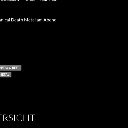
echnical Death Metal am Abend
METAL & BEER
METAL
RSICHT