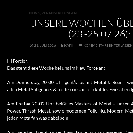
NEWS
,
VERANSTALTUNGEN
UNSERE WOCHEN ÜBE
(23.-25.07.26):
21. JULI 2026
KATHI
KOMMENTAR HINTERLASSEN
Hi Forcler!
Das steht diese Woche bei uns im New Force an:
Am Donnerstag 20-00 Uhr geht’s los mit Metal & Beer – wi
allen Metal Subgenres & treffen uns auf ein kühles Feierabendget
Am Freitag 20-02 Uhr heißt es Masters of Metal – unser A
Power, Thrash Metal, sowie modernen Folk, Nu, Modern Meta
jeden Metalfan was dabei sein!
Am Samstag bleibt unser New Force ausnahmsweise !Gesc