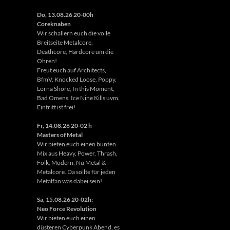
Do, 13.08.26 20-00h
Coreknaben
Wir schallern euch die volle
Breitseite Metalcore,
Deathcore, Hardcore um die
Ohren!
Freut euch auf Architects,
BfmV, Knocked Loose, Poppy,
Lorna Shore, In this Moment,
Bad Omens, Ice Nine Kills uvm.
Eintritt ist frei!
Fr, 14.08.26 20-02 h
Masters of Metal
Wir bieten euch einen bunten
Mix aus Heavy, Power, Thrash,
Folk, Modern, Nu Metal &
Metalcore. Da sollte für jeden
Metalfan was dabei sein!
Sa, 15.08.26 20-02h:
Neo Force Revolution
Wir bieten euch einen
düsteren Cyberpunk Abend, es