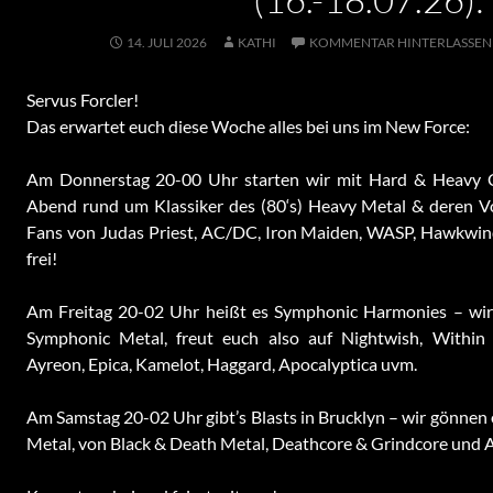
14. JULI 2026
KATHI
KOMMENTAR HINTERLASSEN
Servus Forcler!
Das erwartet euch diese Woche alles bei uns im New Force:
Am Donnerstag 20-00 Uhr starten wir mit Hard & Heavy Cl
Abend rund um Klassiker des (80‘s) Heavy Metal & deren Vo
Fans von Judas Priest, AC/DC, Iron Maiden, WASP, Hawkwind, 
frei!
Am Freitag 20-02 Uhr heißt es Symphonic Harmonies – wi
Symphonic Metal, freut euch also auf Nightwish, Within 
Ayreon, Epica, Kamelot, Haggard, Apocalyptica uvm.
Am Samstag 20-02 Uhr gibt’s Blasts in Brucklyn – wir gönnen 
Metal, von Black & Death Metal, Deathcore & Grindcore und 