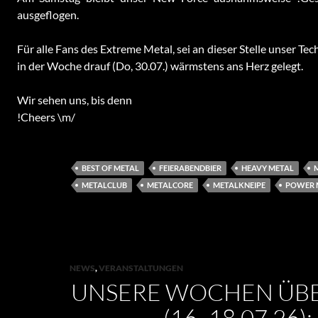
ausgeflogen.
Für alle Fans des Extreme Metal, sei an dieser Stelle unser T
in der Woche drauf (Do, 30.07.) wärmstens ans Herz gelegt.
Wir sehen uns, bis denn
!Cheers \m/
BEST OF METAL
FEIERABENDBIER
HEAVY METAL
METALCLUB
METALCORE
METALKNEIPE
POWER 
NEWS
,
VERANSTALTUNGEN
UNSERE WOCHEN ÜBE
(16.-18.07.26):