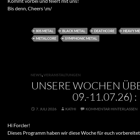
Kommt vorbei und feiert mit uns!
Bis denn, Cheers \m/
80S METAL
BLACK METAL
DEATHCORE
HEAVY ME
METALCORE
SYMPHONIC METAL
NEWS
,
VERANSTALTUNGEN
UNSERE WOCHEN ÜBE
09.-11.07.26) :
7. JULI 2026
KATHI
KOMMENTAR HINTERLASSEN
Hi Forcler!
Dieses Programm haben wir diese Woche für euch vorbereitet