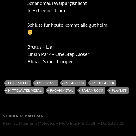
Schandmaul Walpurgisnacht
In Extremo – Liam
Schluss für heute kommt alle gut heim!
Brutus – Liar
Linkin Park – One Step Closer
Abba – Super Trouper
FOLK METAL
FOLK ROCK
METALCLUB
MITTELALTER
MITTELALTER METAL
PAGAN METAL
PAGAN ROCK
PLAYLIST
Beitragsnavigation
VORHERIGER BEITRAG
Playlist: Haunting Melodies – Melo Black & Death – Do, 28.08.25