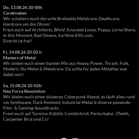
Do, 13.08.26 20-00h
Coreknaben
Wir schallern euch die volle Breitseite Metalcore, Deathcore,
Hardcore um die Ohren!
Freut euch auf Architects, BfmV, Knocked Loose, Poppy, Lorna Shore,
In this Moment, Bad Omens, Ice Nine Kills uvm.
Eintritt ist frei!
Fr, 14.08.26 20-02 h
Masters of Metal
Wir bieten euch einen bunten Mix aus Heavy, Power, Thrash, Folk,
Modern, Nu Metal & Metalcore. Da sollte für jeden Metalfan was
dabei sein!
Sa, 15.08.26 20-02h:
Neo Force Revolution
Wir bieten euch einen düsteren Cyberpunk Abend, es läuft alles rund
um Synthwave, Dark Ambient, Industrial Metal & diverse passende
Film- & Gaming-Soundtracks.
Freut euch auf Turmion Kätilöt, Combichrist, Perturbator, 3Teeth,
Carpenter Brut und Co!