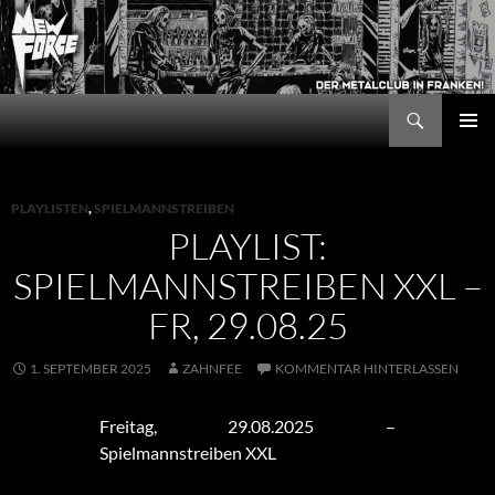
Zum
Inhalt
springen
Suchen
New Force
PRIMÄR
MENÜ
PLAYLISTEN
,
SPIELMANNSTREIBEN
PLAYLIST:
SPIELMANNSTREIBEN XXL –
FR, 29.08.25
1. SEPTEMBER 2025
ZAHNFEE
KOMMENTAR HINTERLASSEN
Freitag, 29.08.2025 –
Spielmannstreiben XXL