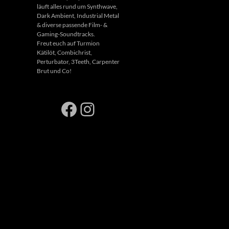
läuft alles rund um Synthwave,
Dark Ambient, Industrial Metal
& diverse passende Film- &
Gaming-Soundtracks.
Freut euch auf Turmion
Kätilöt, Combichrist,
Perturbator, 3Teeth, Carpenter
Brut und Co!
Facebook
Instagram