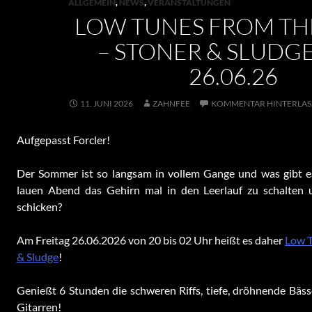
ALLGEMEIN
,
NEWS
,
VERANSTALTUNGEN
LOW TUNES FROM TH
– STONER & SLUDGE 
26.06.26
11. JUNI 2026
ZAHNFEE
KOMMENTAR HINTERLAS
Aufgepasst Forcler!
Der Sommer ist so langsam in vollem Gange und was gibt e
lauen Abend das Gehirn mal in den Leerlauf zu schalten 
schicken?
Am Freitag 26.06.2026 von 20 bis 02 Uhr heißt es daher
Low T
& Sludge
!
Genießt 6 Stunden die schweren Riffs, tiefe, dröhnende Bä
Gitarren!