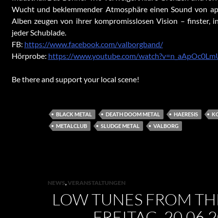
Wucht und beklemmender Atmosphäre einen Sound von apo
Alben zeugen von ihrer kompromisslosen Vision – finster, i
jeder Schublade.
FB:
https://www.facebook.com/valborgband/
Hörprobe:
https://www.youtube.com/watch?v=n_aApOc0Lm
Be there and support your local scene!
BLACK METAL
DEATH DOOM METAL
HAERESIS
K
METALCLUB
SLUDGE METAL
VALBORG
NEWS
,
VERANSTALTUNGEN
LOW TUNES FROM TH
– FREITAG, 20.06.