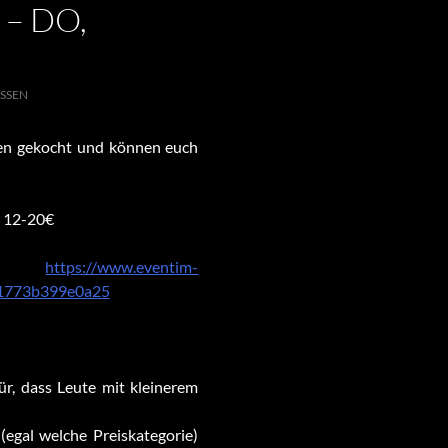
 – DO,
SSEN
ben gekocht und können euch
: 12-20€
: →
https://www.eventim-
e1773b399e0a25
für, dass Leute mit kleinerem
(egal welche Preiskategorie)