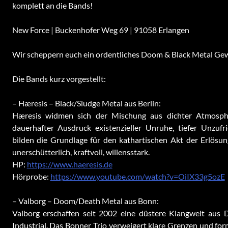
komplett an die Bands!
New Force | Buckenhofer Weg 69 | 91058 Erlangen
Wir scheppern euch ein ordentliches Doom & Black Metal Gew
Die Bands kurz vorgestellt:
– Hæresis – Black/Sludge Metal aus Berlin:
Hæresis widmen sich der Mischung aus dichter Atmosphä
dauerhafter Ausdruck existenzieller Unruhe, tiefer Unzuf
bilden die Grundlage für den kathartischen Akt der Erlösu
unerschütterlich, kraftvoll, willensstark.
HP:
https://www.haeresis.de
Hörprobe:
https://www.youtube.com/watch?v=OiIX33g5ozE
– Valborg – Doom/Death Metal aus Bonn:
Valborg erschaffen seit 2002 eine düstere Klangwelt aus
Industrial. Das Bonner Trio verweigert klare Grenzen und for