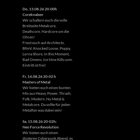
Do, 13.08.26 20-00h
Coreknaben
Wir schallern euch die volle
Breitseite Metalcore,
Deathcore, Hardcore um die
Ohren!
Freut euch auf Architects,
BfmV, Knocked Loose, Poppy,
Lorna Shore, In this Moment,
Bad Omens, Ice Nine Kills uvm.
Eintritt ist frei!
Fr, 14.08.26 20-02 h
Masters of Metal
Wir bieten euch einen bunten
Mix aus Heavy, Power, Thrash,
Folk, Modern, Nu Metal &
Metalcore. Da sollte für jeden
Metalfan was dabei sein!
Sa, 15.08.26 20-02h:
Neo Force Revolution
Wir bieten euch einen
düsteren Cyberpunk Abend, es