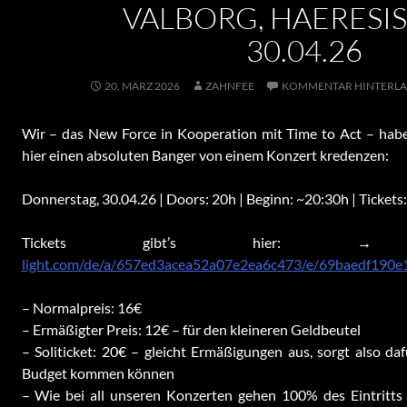
VALBORG, HAERESIS
30.04.26
20. MÄRZ 2026
ZAHNFEE
KOMMENTAR HINTERLA
Wir – das New Force in Kooperation mit Time to Act – ha
hier einen absoluten Banger von einem Konzert kredenzen:
Donnerstag, 30.04.26 | Doors: 20h | Beginn: ~20:30h | Tickets
Tickets gibt’s hier
light.com/de/a/657ed3acea52a07e2ea6c473/e/69baedf190
– Normalpreis: 16€
– Ermäßigter Preis: 12€ – für den kleineren Geldbeutel
– Soliticket: 20€ – gleicht Ermäßigungen aus, sorgt also da
Budget kommen können
– Wie bei all unseren Konzerten gehen 100% des Eintritts 