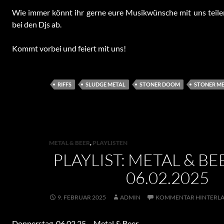
Wie immer könnt ihr gerne eure Musikwünsche mit uns teile
bei den Djs ab.
Kommt vorbei und feiert mit uns!
RIFFS
SLUDGE METAL
STONER DOOM
STONER M
METAL & BEER
,
PLAYLISTEN
PLAYLIST: METAL & BE
06.02.2025
9. FEBRUAR 2025
ADMIN
KOMMENTAR HINTERLA
Donnerstag, 06.02.25 – Metal & Beer