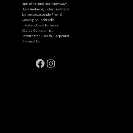
läuft alles rund um Synthwave,
Dark Ambient, Industrial Metal
& diverse passende Film- &
Gaming-Soundtracks.
Freut euch auf Turmion
Kätilöt, Combichrist,
Perturbator, 3Teeth, Carpenter
Brut und Co!
Facebook
Instagram