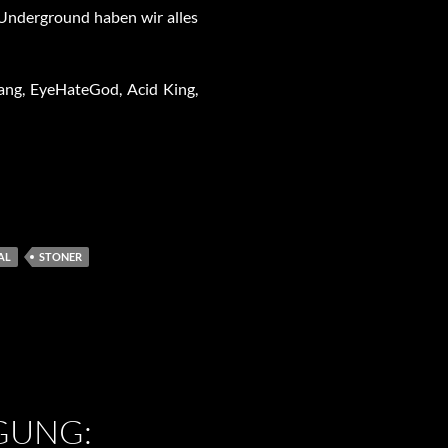
Underground haben wir alles
Fang, EyeHateGod, Acid King,
AL
STONER
GUNG: