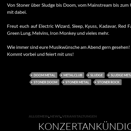
Von Stoner über Sludge bis Doom, vom Mainstream bis zum 
mit dabei.
Freut euch auf Electric Wizard, Sleep, Kyuss, Kadavar, Red 
Green Lung, Melvins, Iron Monkey und vieles mehr.
Wie immer sind eure Musikwünsche am Abend gern gesehen!
Kommt vorbei und feiert mit uns!
DOOM METAL
METALCLUB
SLUDGE
SLUDGE MET
STONER DOOM
STONER METAL
STONER ROCK
ALLGEMEIN
,
NEWS
,
VERANSTALTUNGEN
KONZERTANKÜNDI