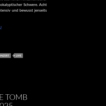
kalyptischer Schwere. Acht
ntensiv und bewusst jenseits
U
ONZERT
LIVE
E TOMB
2025