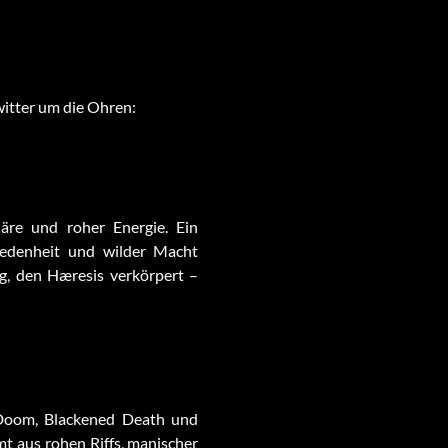
itter um die Ohren:
re und roher Energie. Ein
riedenheit und wilder Macht
ng, den Hæresis verkörpert –
 Doom, Blackened Death und
mt aus rohen Riffs, manischer