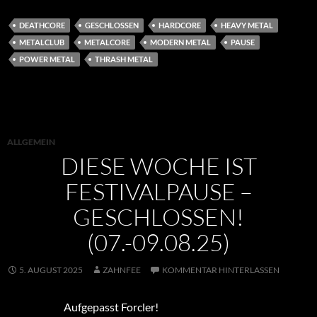
DEATHCORE
GESCHLOSSEN
HARDCORE
HEAVY METAL
METALCLUB
METALCORE
MODERN METAL
PAUSE
POWER METAL
THRASH METAL
ALLGEMEIN
DIESE WOCHE IST
FESTIVALPAUSE –
GESCHLOSSEN!
(07.-09.08.25)
5. AUGUST 2025
ZAHNFEE
KOMMENTAR HINTERLASSEN
Aufgepasst Forcler!