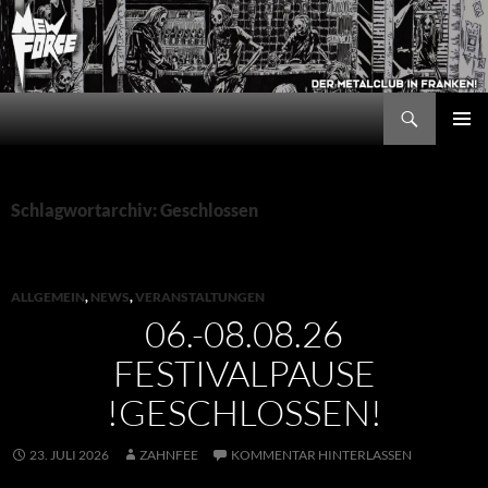
Zum
Inhalt
springen
Suchen
New Force
PRIMÄR
MENÜ
Schlagwortarchiv: Geschlossen
ALLGEMEIN
,
NEWS
,
VERANSTALTUNGEN
06.-08.08.26
FESTIVALPAUSE
!GESCHLOSSEN!
23. JULI 2026
ZAHNFEE
KOMMENTAR HINTERLASSEN