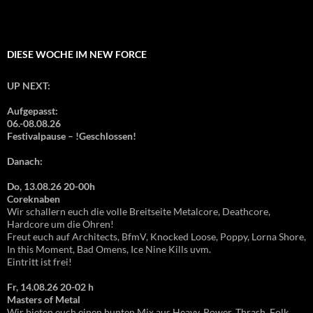
DIESE WOCHE IM NEW FORCE
UP NEXT:
Aufgepasst:
06.-08.08.26
Festivalpause – !Geschlossen!
Danach:
Do, 13.08.26 20-00h
Coreknaben
Wir schallern euch die volle Breitseite Metalcore, Deathcore,
Hardcore um die Ohren!
Freut euch auf Architects, BfmV, Knocked Loose, Poppy, Lorna Shore,
In this Moment, Bad Omens, Ice Nine Kills uvm.
Eintritt ist frei!
Fr, 14.08.26 20-02 h
Masters of Metal
Wir bieten euch einen bunten Mix aus Heavy, Power, Thrash, Folk,