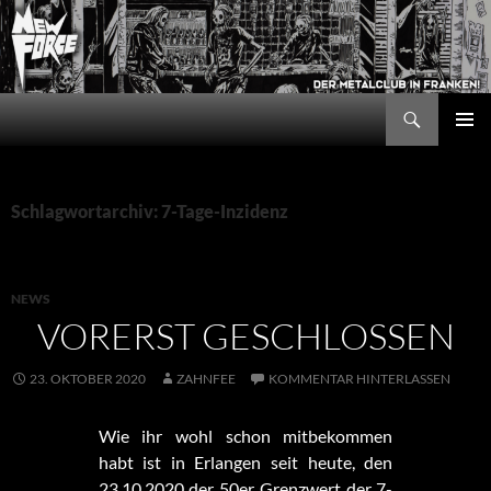
Zum
Inhalt
springen
Suchen
New Force
PRIMÄR
MENÜ
Schlagwortarchiv: 7-Tage-Inzidenz
NEWS
VORERST GESCHLOSSEN
23. OKTOBER 2020
ZAHNFEE
KOMMENTAR HINTERLASSEN
Wie ihr wohl schon mitbekommen
habt ist in Erlangen seit heute, den
23.10.2020 der 50er Grenzwert der 7-