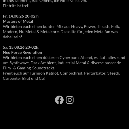
In this Moment, Bad Omens, Ice Nine Kills uvm.
Eintritt ist frei!
Fr, 14.08.26 20-02 h
Masters of Metal
Wir bieten euch einen bunten Mix aus Heavy, Power, Thrash, Folk,
Modern, Nu Metal & Metalcore. Da sollte für jeden Metalfan was
dabei sein!
Sa, 15.08.26 20-02h:
Neo Force Revolution
Wir bieten euch einen düsteren Cyberpunk Abend, es läuft alles rund
um Synthwave, Dark Ambient, Industrial Metal & diverse passende
Film- & Gaming-Soundtracks.
Freut euch auf Turmion Kätilöt, Combichrist, Perturbator, 3Teeth,
Carpenter Brut und Co!
Facebook
Instagram