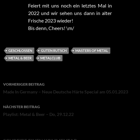
Feiert mit uns noch ein letztes Mal in
2022 und wir sehen uns dann in alter
Frische 2023 wieder!
Bis denn, Cheers! \m/
GESCHLOSSEN
GUTEN RUTSCH
MASTERS OF METAL
METAL & BEER
METALCLUB
Beitragsnavigation
VORHERIGER BEITRAG
Made In Germany – Neue Deutsche Härte Special am 05.01.2023
NÄCHSTER BEITRAG
Playlist: Metal & Beer – Do, 29.12.22