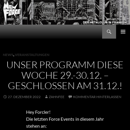
Zum
Inhalt
springen
Suchen
New Force
PRIMÄR
MENÜ
NEWS
,
VERANSTALTUNGEN
UNSER PROGRAMM DIESE
WOCHE 29.-30.12. –
GESCHLOSSEN AM 31.12.!
27. DEZEMBER 2022
ZAHNFEE
KOMMENTAR HINTERLASSEN
Hey Forcler!
Die letzten Force Events in diesem Jahr
stehen an: