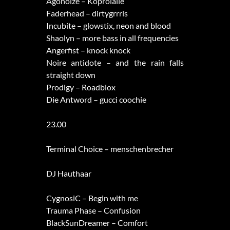
Agonoize – Koprolalie
Faderhead – dirtygrrrls
Incubite – glowstix, neon and blood
Shaolyn – more bass in all frequencies
Angerfist – knock knock
Noire antidote – and the rain falls
straight down
Prodigy – Roadblox
Die Antword – gucci coochie
23.00
Terminal Choice – menschenbrecher
DJ Hauthaar
CygnosiC – Begin with me
Trauma Phase – Confusion
BlackSunDreamer – Comfort