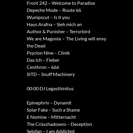
Front 242 – Welcome to Paradise
Depeche Mode – Route 66
Wumpscut – Is it you
Haus Arafna – Sieh mich an
Author & Punisher – Terrorbird
We are Magonia – The Living will envy
the Dead
Psyclon Nine – Clinik
Das Ich – Fieber
Centhron – 666
SITD – Snuff Machinery
00:00 DJ Legasthinitus
Epinephrin – Dynamit
Solar Fake – Such a Shame
E Nomine – Mitternacht
The Crüxshadowns – Deception
Selofan – I am Addicted