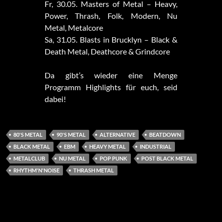
Fr, 30.05. Masters of Metal – Heavy,
Power, Thrash, Folk, Modern, Nu
Metal, Metalcore
Sa, 31.05. Blasts in Brucklyn – Black &
Death Metal, Deathcore & Grindcore
Da gibt’s wieder eine Menge
Programm Highlights für euch, seid
dabei!
80'S METAL
90'S METAL
ALTERNATIVE
BEATDOWN
BLACK METAL
EBM
HEAVY METAL
INDUSTRIAL
METALCLUB
NU METAL
POP PUNK
POST BLACK METAL
RHYTHM'N'NOISE
THRASH METAL