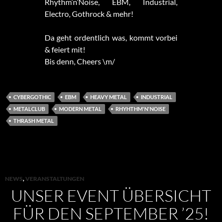
Rhythm’n’Noise, EBM, Industrial,
Electro, Gothrock & mehr!
Da geht ordentlich was, kommt vorbei
& feiert mit!
Bis denn, Cheers \m/
CYBERGOTHIC
EBM
HEAVY METAL
INDUSTRIAL
METALCLUB
MODERN METAL
RHYHTHM'N'NOISE
THRASH METAL
NEWS
,
VERANSTALTUNGEN
UNSER EVENT ÜBERSICHT
FÜR DEN SEPTEMBER ’25!