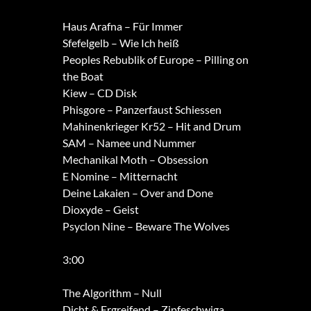
Haus Arafna – Für Immer
Sfefelgelb – Wie Ich heiß
Peoples Rebublik of Europe – Pilling on
the Boat
Kiew – CD Disk
Phisgore – Panzerfaust Schiessen
Mahinenkrieger Kr52 – Hit and Drum
SAM – Namee und Nummer
Mechanikal Moth – Obsession
E Nomine – Mitternacht
Deine Lakaien – Over and Done
Dioxyde – Geist
Psyclon Nine – Beware The Wolves
3:00
The Algorithm – Null
Dicht & Ergreifend – Zipfeschwiga