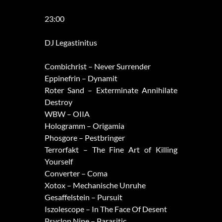
23:00
DJ Legastinitus
Combichrist – Never Surrender
Eppinefrin – Dynamit
Roter Sand – Exterminate Annihilate
Destroy
WBW – OIIA
Hologramm – Origamia
Phosgore – Pestbringer
Terrorfakt – The Fine Art of Killing
Yourself
Converter – Coma
Xotox – Mechanische Unruhe
Gesaffelstein – Pursuit
Iszolescope – In The Face Of Desent
Psyclon Nine – Parasitic