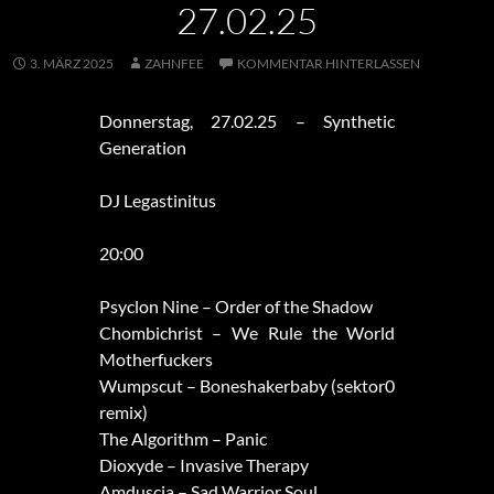
27.02.25
3. MÄRZ 2025
ZAHNFEE
KOMMENTAR HINTERLASSEN
Donnerstag, 27.02.25 – Synthetic
Generation
DJ Legastinitus
20:00
Psyclon Nine – Order of the Shadow
Chombichrist – We Rule the World
Motherfuckers
Wumpscut – Boneshakerbaby (sektor0
remix)
The Algorithm – Panic
Dioxyde – Invasive Therapy
Amduscia – Sad Warrior Soul