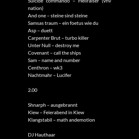
Suicide commando – Hellraiser (vnv
nation)
And one – steine sind steine
Samsas traum – ein foetus wie du
Asp – duett
Carpenter Brut – turbo killer
Unter Null – destroy me
Covenant – call the ships
Sam – name and number
Centhron – wk3
Nachtmahr – Lucifer
2.00
Shnarph – ausgebrannt
Kiew – Feierabend in Kiew
Klangstabil – math andemotion
DJ Hauthaar