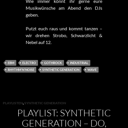
Wie immer könnt ihr gerne eure
Musikwünsche am Abend den DJs
geben.
Putzt euch raus und kommt tanzen –
wir drehen Strobo, Schwarzlicht &
Nebel auf 12.
EBM
ELECTRO
GOTHROCK
INDUSTRIAL
RHYTHM'N'NOISE
SYNTHETIC GENERATION
WAVE
PLAYLISTEN
,
SYNTHETIC GENERATION
PLAYLIST: SYNTHETIC
GENERATION – DO,