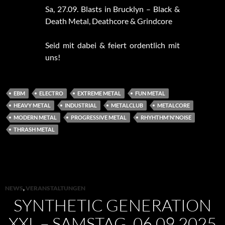
Sa, 27.09. Blasts in Brucklyn – Black &
Death Metal, Deathcore & Grindcore
Seid mit dabei & feiert ordentlich mit
uns!
EBM
ELECTRO
EXTREME METAL
FUN METAL
HEAVY METAL
INDUSTRIAL
METALCLUB
METALCORE
MODERN METAL
PROGRESSIVE METAL
RHYHTHM'N'NOISE
THRASH METAL
NEWS
,
VERANSTALTUNGEN
SYNTHETIC GENERATION
XXL – SAMSTAG, 06.09.2025