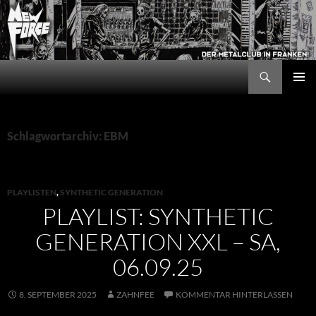
Zum
Inhalt
springen
Suchen
New Force
PRIMÄR
MENÜ
Schlagwortarchiv: EBM
PLAYLISTEN
,
SYNTHETIC GENERATION
PLAYLIST: SYNTHETIC
GENERATION XXL – SA,
06.09.25
8. SEPTEMBER 2025
ZAHNFEE
KOMMENTAR HINTERLASSEN