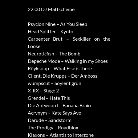
22:00 DJ Mattscheibe
Psyclon Nine – As You Sleep
Head Splitter – Kyoto
Carpenter Brut – Sexkiller on the
Loose
Neuroticfish – The Bomb
Depeche Mode – Walking in my Shoes
Röyksopp – What Else is there
Client, Die Krupps – Der Amboss
wumpscut – Soylent grün
X-RX – Stage 2
Grendel – Hate This
Die Antwoord – Banana Brain
Acrynym – Kate Says Aye
Darude – Sandstorm
The Prodigy – Roadblox
Klaxons – Atlantis to Interzone