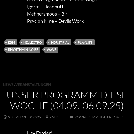
Igorrr – Headbutt
Mehnersmoos – Bir
Psyclon Nine – Devils Work
EBM
HELLECTRO
INDUSTRIAL
PLAYLIST
RHYHTHM'N'NOISE
WAVE
NEWS
,
VERANSTALTUNGEN
UNSER PROGRAMM DIESE
WOCHE (04.09.-06.09.25)
2. SEPTEMBER 2025
ZAHNFEE
KOMMENTAR HINTERLASSEN
Hey Forcler!