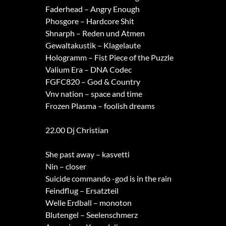
Faderhead – Angry Enough
Phosgore – Hardcore Shit
Shnarph – Reden und Atmen
Gewaltakustik – Klagelaute
Hologramm – Fist Piece of the Puzzle
Valium Era – DNA Codec
FGFC820 – God & Country
Vnv nation – space and time
Frozen Plasma – foolish dreams
22.00 Dj Christian
She past away – kasvetti
Nin – closer
Suicide commando -god is in the rain
Feindflug – Ersatzteil
Welle Erdball – monoton
Blutengel – Seelenschmerz