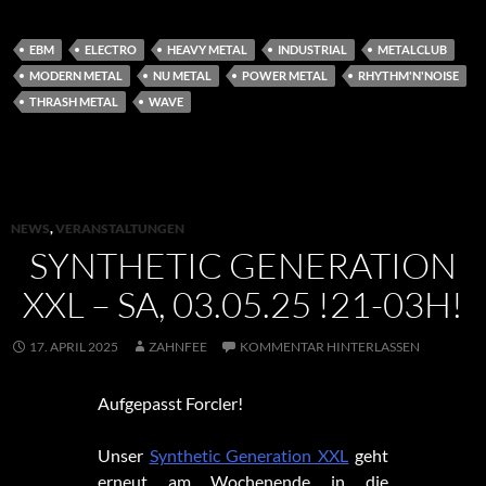
EBM
ELECTRO
HEAVY METAL
INDUSTRIAL
METALCLUB
MODERN METAL
NU METAL
POWER METAL
RHYTHM'N'NOISE
THRASH METAL
WAVE
NEWS
,
VERANSTALTUNGEN
SYNTHETIC GENERATION
XXL – SA, 03.05.25 !21-03H!
17. APRIL 2025
ZAHNFEE
KOMMENTAR HINTERLASSEN
Aufgepasst Forcler!
Unser
Synthetic Generation XXL
geht
erneut am Wochenende in die