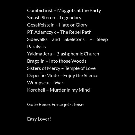
Combichrist – Maggots at the Party
Smash Stereo – Legendary
Gesaffelstein – Hate or Glory
P.T. Adamczyk – The Rebel Path
Sidewalks and Skeletons – Sleep
Paralysis
Yakima Jera – Blashphemic Church
Bragolin – Into those Woods
Sisters of Mercy – Temple of Love
Depeche Mode – Enjoy the Silence
Wumpscut – War
Kordhell – Murder in my Mind
Gute Reise, Force jetzt leise
Easy Lover!