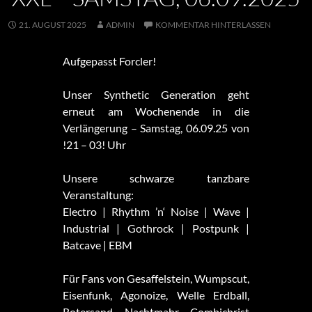
21. AUGUST 2025
ADMIN
KOMMENTAR HINTERLASSEN
Aufgepasst Forcler!
Unser Synthetic Generation geht
erneut am Wochenende in die
Verlängerung – Samstag, 06.09.25 von
!21 – 03! Uhr
Unsere schwarze tanzbare
Veranstaltung:
Electro | Rhythm ’n‘ Noise | Wave |
Industrial | Gothrock | Postpunk |
Batcave | EBM
Für Fans von Gesaffelstein, Wumpscut,
Eisenfunk, Agonoize, Welle Erdball,
Rotersand, Nachtmahr, Combichrist