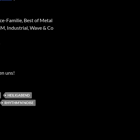
ce-Familie, Best of Metal
M, Industrial, Wave & Co
s
en uns!
HEILIGABEND
RHYTHM'N'NOISE