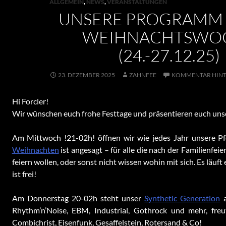
ALLGEMEIN
,
NEWS
,
VERANSTALTUNGEN
UNSERE PROGRAMM 
WEIHNACHTSWO
(24.-27.12.25)
23. DEZEMBER 2025
ZAHNFEE
KOMMENTAR HINT
Hi Forcler!
Wir wünschen euch frohe Festtage und präsentieren euch uns
Am Mittwoch !21-02h! öffnen wir wie jedes Jahr unsere P
Weihnachten
ist angesagt – für alle die nach der Familienfei
feiern wollen, oder sonst nicht wissen wohin mit sich. Es läuft 
ist frei!
Am Donnerstag 20-02h steht unser
Synthetic Generation
a
Rhythm’n’Noise, EBM, Industrial, Gothrock und mehr, fre
Combichrist, Eisenfunk, Gesaffelstein, Rotersand & Co!