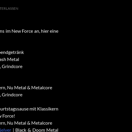
TERLASSEN
ns im New Force an, hier eine
abendgetränk
rash Metal
e, Grindcore
dern, Nu Metal & Metalcore
e, Grindcore
urtstagssause mit Klassikern
w Force!
dern, Nu Metal & Metalcore
jelver
| Black & Doom Metal