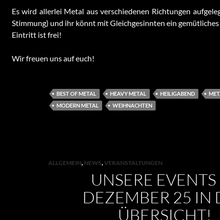
Es wird allerlei Metal aus verschiedenen Richtungen aufgele
Stimmung) und ihr könnt mit Gleichgesinnten ein gemütliches
Eintritt ist frei!
Wir freuen uns auf euch!
BEST OF METAL
HEAVY METAL
HEILIGABEND
MET
MODERN METAL
WEIHNACHTEN
ALLGEMEIN
,
NEWS
,
VERANSTALTUNGEN
UNSERE EVENTS 
DEZEMBER 25 IN 
ÜBERSICHT!