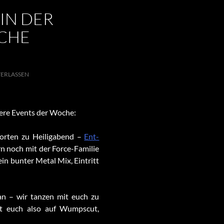
IN DER
CHE
ERLASSEN
ere Events der Woche:
forten zu Heiligabend –
Ent-
ern noch mit der Force-Familie
ein bunter Metal Mix, Eintritt
n – wir tanzen mit euch zu
ut euch also auf Wumpscut,