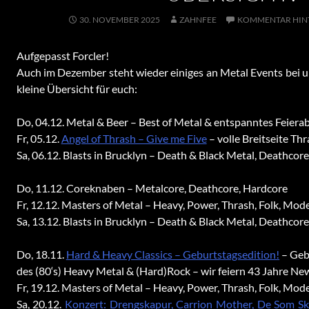
30. NOVEMBER 2025
ZAHNFEE
KOMMENTAR HIN
Aufgepasst Forcler!
Auch im Dezember steht wieder einiges an Metal Events bei u
kleine Übersicht für euch:
Do, 04.12. Metal & Beer – Best of Metal & entspanntes Feier
Fr, 05.12.
Angel of Thrash – Give me Five
– volle Breitseite Th
Sa, 06.12. Blasts in Brucklyn – Death & Black Metal, Deathcor
Do, 11.12. Coreknaben – Metalcore, Deathcore, Hardcore
Fr, 12.12. Masters of Metal – Heavy, Power, Thrash, Folk, Mo
Sa, 13.12. Blasts in Brucklyn – Death & Black Metal, Deathcor
Do, 18.11.
Hard & Heavy Classics – Geburtstagsedition!
– Geb
des (80‘s) Heavy Metal & (Hard)Rock – wir feiern 43 Jahre Ne
Fr, 19.12. Masters of Metal – Heavy, Power, Thrash, Folk, Mo
Sa, 20.12.
Konzert: Drengskapur, Carrion Mother, De Som Sk