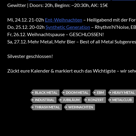
Gewitter | Doors: 20h, Beginn: ~20:30h, AK: 15€
Mi, 24.12. 21-02h
Ent-Weihnachten
– Heiligabend mit der For
Do, 25.12. 20-02h
Synthetic Generation
– Rhythm’N’Noise, EB
Fr, 26.12. Weihnachtspause – GESCHLOSSEN!
Sa, 27.12. Mehr Metal, Mehr Bier – Best of all Metal Subgenre
Silvester geschlossen!
Zückt eure Kalender & markiert euch das Wichtigste – wir seh
BLACK METAL
DOOM METAL
EBM
HEAVY METAL
INDUSTRIAL
JUBILÄUM
KONZERT
METALCLUB
THRASH METAL
WEIHNACHTEN