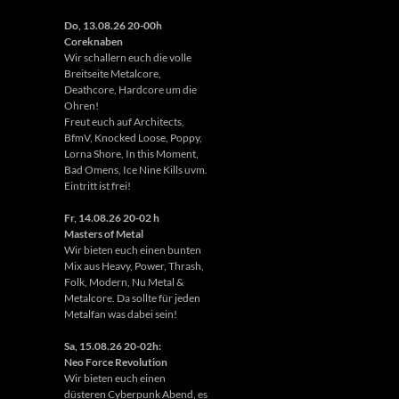
Do, 13.08.26 20-00h
Coreknaben
Wir schallern euch die volle
Breitseite Metalcore,
Deathcore, Hardcore um die
Ohren!
Freut euch auf Architects,
BfmV, Knocked Loose, Poppy,
Lorna Shore, In this Moment,
Bad Omens, Ice Nine Kills uvm.
Eintritt ist frei!
Fr, 14.08.26 20-02 h
Masters of Metal
Wir bieten euch einen bunten
Mix aus Heavy, Power, Thrash,
Folk, Modern, Nu Metal &
Metalcore. Da sollte für jeden
Metalfan was dabei sein!
Sa, 15.08.26 20-02h:
Neo Force Revolution
Wir bieten euch einen
düsteren Cyberpunk Abend, es