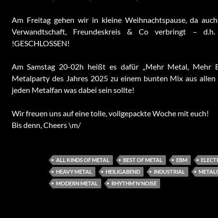
Am Freitag gehen wir in kleine Weihnachtspause, da auch
Verwandtschaft, Freundeskreis & Co verbringt – d.h. 
!GESCHLOSSEN!
Am Samstag 20-02h heißt es dafür „Mehr Metal, Mehr Bie
Metalparty des Jahres 2025 zu einem bunten Mix aus allen 
jeden Metalfan was dabei sein sollte!
Wir freuen uns auf eine tolle, vollgepackte Woche mit euch!
Bis denn, Cheers \m/
ALL KINDS OF METAL
BEST OF METAL
EBM
ELECT
HEAVY METAL
HEILIGABEND
INDUSTRIAL
METAL
MODERN METAL
RHYTHM'N'NOISE