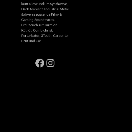
läuft alles rund um Synthwave,
Dark Ambient, Industrial Metal
& diverse passende Film- &
Gaming-Soundtracks.
Freut euch auf Turmion
Kätilöt, Combichrist,
Perturbator, 3Teeth, Carpenter
Brut und Co!
Facebook
Instagram