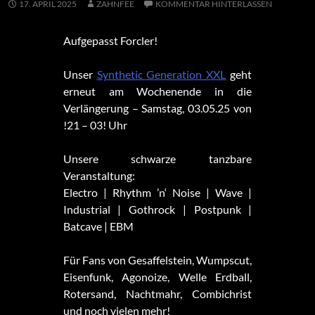
17. APRIL 2025
ZAHNFEE
KOMMENTAR HINTERLASSEN
Aufgepasst Forcler!
Unser
Synthetic Generation XXL
geht
erneut am Wochenende in die
Verlängerung – Samstag, 03.05.25 von
!21 – 03! Uhr
Unsere schwarze tanzbare
Veranstaltung:
Electro | Rhythm ’n‘ Noise | Wave |
Industrial | Gothrock | Postpunk |
Batcave | EBM
Für Fans von Gesaffelstein, Wumpscut,
Eisenfunk, Agonoize, Welle Erdball,
Rotersand, Nachtmahr, Combichrist
und noch vielen mehr!