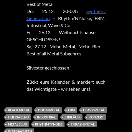
Best of Metal
Do, 25.12. 20-02h
Synthetic
Generation
– Rhythm’N’Noise, EBM,
Industrial, Wave & Co
Fr, 26.12. Weihnachtspause –
GESCHLOSSEN!
Sa, 27.12. Mehr Metal, Mehr Bier –
Best of all Metal Subgenres
Silvester geschlossen!
Zückt eure Kalender & markiert euch
das Wichtigste – wir sehen uns!
BLACK METAL
DOOM METAL
EBM
HEAVY METAL
HEILIGABEND
INDUSTRIAL
JUBILÄUM
KONZERT
METALCLUB
RHYTHM'N'NOISE
THRASH METAL
WEIHNACHTEN