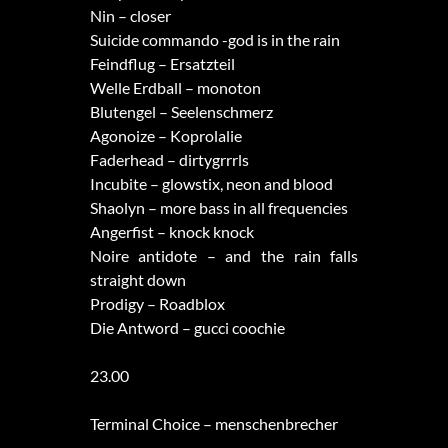
Nin – closer
Suicide commando -god is in the rain
Feindflug – Ersatzteil
Welle Erdball – monoton
Blutengel – Seelenschmerz
Agonoize – Koprolalie
Faderhead – dirtygrrrls
Incubite – glowstix, neon and blood
Shaolyn – more bass in all frequencies
Angerfist – knock knock
Noire antidote – and the rain falls
straight down
Prodigy – Roadblox
Die Antword – gucci coochie
23.00
Terminal Choice – menschenbrecher