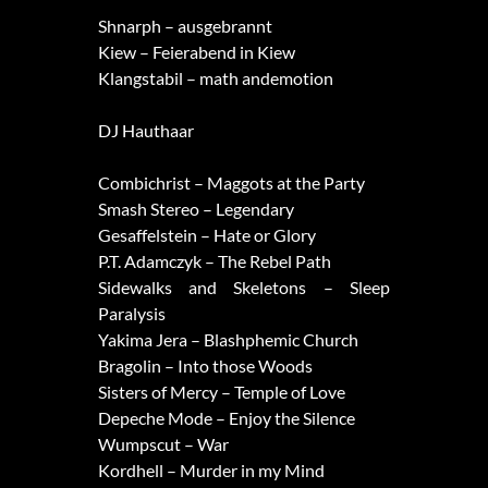
Shnarph – ausgebrannt
Kiew – Feierabend in Kiew
Klangstabil – math andemotion
DJ Hauthaar
Combichrist – Maggots at the Party
Smash Stereo – Legendary
Gesaffelstein – Hate or Glory
P.T. Adamczyk – The Rebel Path
Sidewalks and Skeletons – Sleep
Paralysis
Yakima Jera – Blashphemic Church
Bragolin – Into those Woods
Sisters of Mercy – Temple of Love
Depeche Mode – Enjoy the Silence
Wumpscut – War
Kordhell – Murder in my Mind