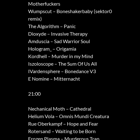
Motherfuckers
Wumpscut – Boneshakerbaby (sektor0
remix)
The Algorithm – Panic
Dioxyde – Invasive Therapy
Amduscia – Sad Warrior Soul
Hologram_ – Origamia
Kordhell – Murder in my Mind
Iszoloscope – The Sum Of Us All
IVardensphere – Bonedance V3
E Nomine – Mitternacht
21:00
Nechanical Moth – Cathedral
Helium Vola – Omnis Mundi Creatura
Rue Oberkampf – Hope and Fear
Rotersand – Waiting to be Born
Frozen Plasma – Murderous Trap