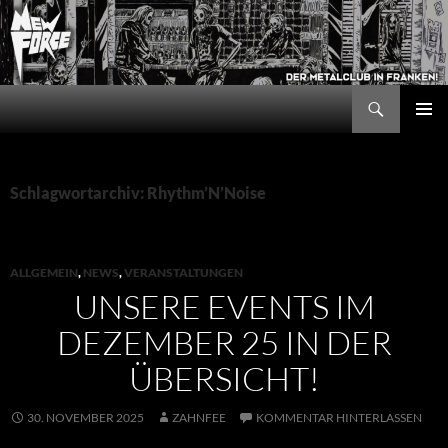
Zum
Inhalt
springen
Suchen
New Force
PRIMÄR
MENÜ
Schlagwortarchiv: Rhythm’N’Noise
ALLGEMEIN
,
NEWS
,
VERANSTALTUNGEN
UNSERE EVENTS IM
DEZEMBER 25 IN DER
ÜBERSICHT!
30. NOVEMBER 2025
ZAHNFEE
KOMMENTAR HINTERLASSEN