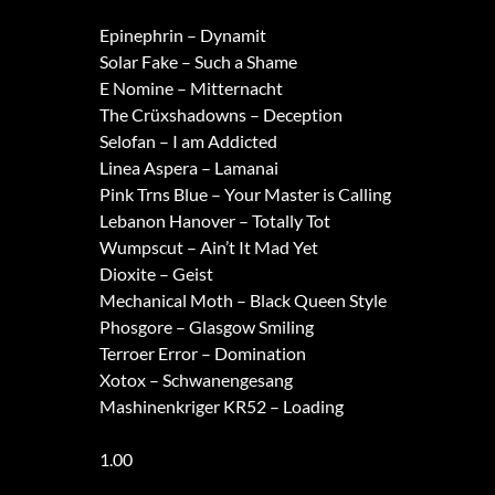
Epinephrin – Dynamit
Solar Fake – Such a Shame
E Nomine – Mitternacht
The Crüxshadowns – Deception
Selofan – I am Addicted
Linea Aspera – Lamanai
Pink Trns Blue – Your Master is Calling
Lebanon Hanover – Totally Tot
Wumpscut – Ain’t It Mad Yet
Dioxite – Geist
Mechanical Moth – Black Queen Style
Phosgore – Glasgow Smiling
Terroer Error – Domination
Xotox – Schwanengesang
Mashinenkriger KR52 – Loading
1.00