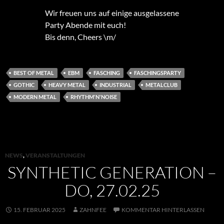
Wir freuen uns auf einige ausgelassene
Party Abende mit euch!
Bis denn, Cheers \m/
BEST OF METAL
EBM
FASCHING
FASCHINGSPARTY
GOTHIC
HEAVY METAL
INDUSTRIAL
METALCLUB
MODERN METAL
RHYTHM'N'NOISE
NEWS
,
VERANSTALTUNGEN
SYNTHETIC GENERATION –
DO, 27.02.25
15. FEBRUAR 2025
ZAHNFEE
KOMMENTAR HINTERLASSEN