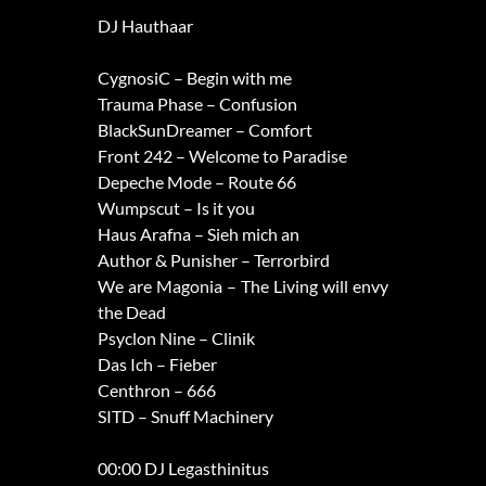
DJ Hauthaar
CygnosiC – Begin with me
Trauma Phase – Confusion
BlackSunDreamer – Comfort
Front 242 – Welcome to Paradise
Depeche Mode – Route 66
Wumpscut – Is it you
Haus Arafna – Sieh mich an
Author & Punisher – Terrorbird
We are Magonia – The Living will envy
the Dead
Psyclon Nine – Clinik
Das Ich – Fieber
Centhron – 666
SITD – Snuff Machinery
00:00 DJ Legasthinitus