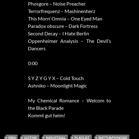
Phosgore – Noise Preacher
Terrorfrequenz – Mashinenherz
This Morn‘ Omnia – One Eyed Man
Paradox obscure – Dark Fortress
Second Decay – I Hate Berlin
Oppenheimer Analysis – The Devil’s
Dancers
0:00
S Y Z Y G Y X – Cold Touch
Ashniko – Moonlight Magic
My Chemical Romance – Welcom to
the Black Parade
Kommt gut heim!
EBM
GOTHIC
INDUSTRIAL
PLAYLIST
RHYTHM'N'NOISE