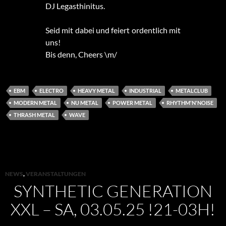
DJ Legasthinitus.
Seid mit dabei und feiert ordentlich mit
uns!
Bis denn, Cheers \m/
EBM
ELECTRO
HEAVY METAL
INDUSTRIAL
METALCLUB
MODERN METAL
NU METAL
POWER METAL
RHYTHM'N'NOISE
THRASH METAL
WAVE
NEWS
,
VERANSTALTUNGEN
SYNTHETIC GENERATION
XXL – SA, 03.05.25 !21-03H!