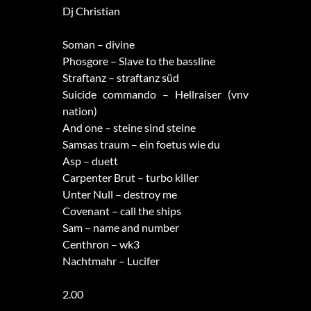
Dj Christian
Soman – divine
Phosgore – Slave to the bassline
Straftanz – straftanz süd
Suicide commando – Hellraiser (vnv
nation)
And one – steine sind steine
Samsas traum – ein foetus wie du
Asp – duett
Carpenter Brut – turbo killer
Unter Null – destroy me
Covenant – call the ships
Sam – name and number
Centhron – wk3
Nachtmahr – Lucifer
2.00