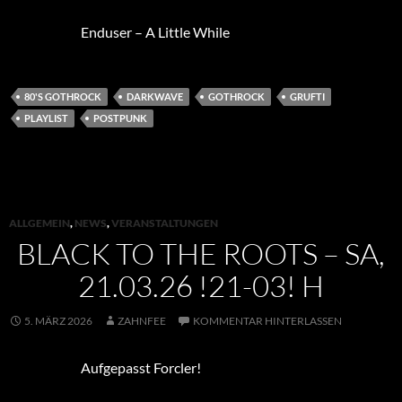
Enduser – A Little While
80'S GOTHROCK
DARKWAVE
GOTHROCK
GRUFTI
PLAYLIST
POSTPUNK
ALLGEMEIN
,
NEWS
,
VERANSTALTUNGEN
BLACK TO THE ROOTS – SA,
21.03.26 !21-03! H
5. MÄRZ 2026
ZAHNFEE
KOMMENTAR HINTERLASSEN
Aufgepasst Forcler!