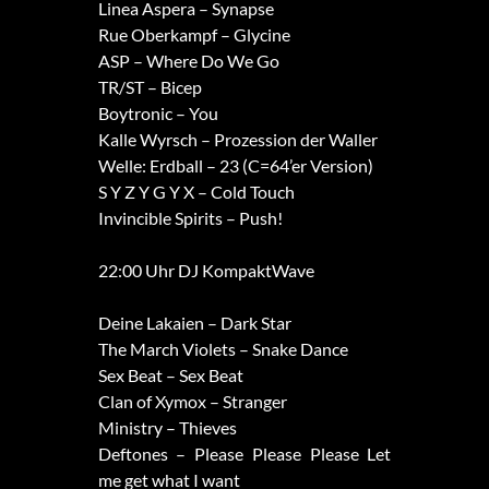
Linea Aspera – Synapse
Rue Oberkampf – Glycine
ASP – Where Do We Go
TR/ST – Bicep
Boytronic – You
Kalle Wyrsch – Prozession der Waller
Welle: Erdball – 23 (C=64’er Version)
S Y Z Y G Y X – Cold Touch
Invincible Spirits – Push!
22:00 Uhr DJ KompaktWave
Deine Lakaien – Dark Star
The March Violets – Snake Dance
Sex Beat – Sex Beat
Clan of Xymox – Stranger
Ministry – Thieves
Deftones – Please Please Please Let
me get what I want