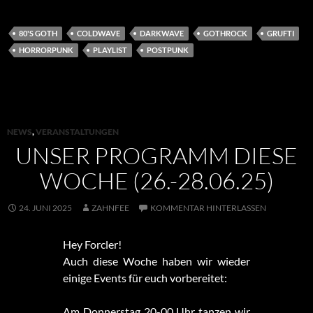
80'S GOTH
COLDWAVE
DARKWAVE
GOTHROCK
GRUFTI
HORRORPUNK
PLAYLIST
POSTPUNK
NEWS
,
VERANSTALTUNGEN
UNSER PROGRAMM DIESE
WOCHE (26.-28.06.25)
24. JUNI 2025
ZAHNFEE
KOMMENTAR HINTERLASSEN
Hey Forcler!
Auch diese Woche haben wir wieder
einige Events für euch vorbereitet:
Am Donnerstag 20-00 Uhr tanzen wir