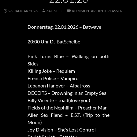
26. JANUAR 2026
ZAHNFEE
KOMMENTAR HINTERLASSEN
Donnerstag, 22.01.2026 – Batwave
20:00 Uhr DJ BatScheibe
Pink Turns Blue – Walking on both
Sides
Killing Joke – Requiem
French Police – Vampiro
Lebanon Hanover – Albatross
DECEITS – Drowning in an Empty Sea
Billy Vicente – toad(ilove you)
Fields of the Nephilim – Preacher Man
Alien Sex Fiend – E.S.T. (Trip to the
Moon)
Joy Division – She’s Lost Control
Soviet Soviet – Ecstatsy