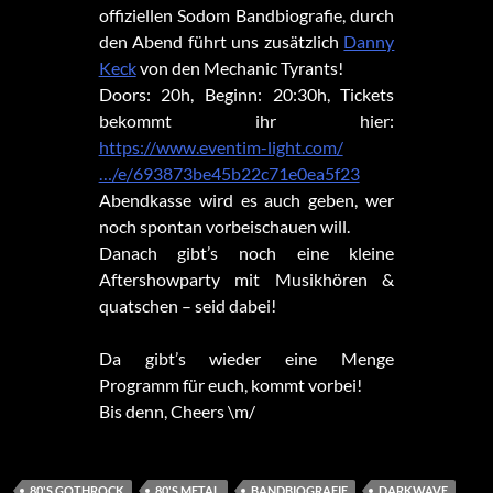
offiziellen Sodom Bandbiografie, durch
den Abend führt uns zusätzlich
Danny
Keck
von den Mechanic Tyrants!
Doors: 20h, Beginn: 20:30h, Tickets
bekommt ihr hier:
https://www.eventim-light.com/
…/e/693873be45b22c71e0ea5f23
Abendkasse wird es auch geben, wer
noch spontan vorbeischauen will.
Danach gibt’s noch eine kleine
Aftershowparty mit Musikhören &
quatschen – seid dabei!
Da gibt’s wieder eine Menge
Programm für euch, kommt vorbei!
Bis denn, Cheers \m/
80'S GOTHROCK
80'S METAL
BANDBIOGRAFIE
DARKWAVE