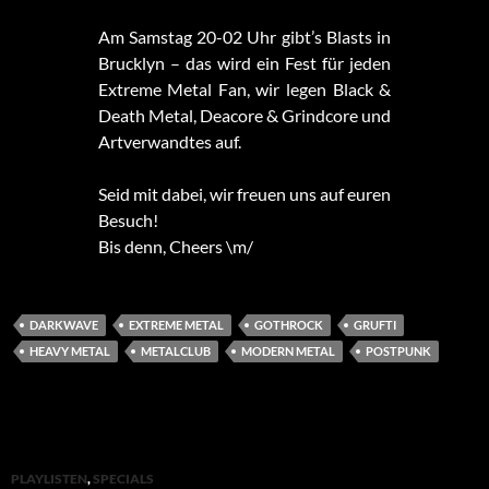
Am Samstag 20-02 Uhr gibt’s Blasts in
Brucklyn – das wird ein Fest für jeden
Extreme Metal Fan, wir legen Black &
Death Metal, Deacore & Grindcore und
Artverwandtes auf.
Seid mit dabei, wir freuen uns auf euren
Besuch!
Bis denn, Cheers \m/
DARKWAVE
EXTREME METAL
GOTHROCK
GRUFTI
HEAVY METAL
METALCLUB
MODERN METAL
POSTPUNK
PLAYLISTEN
,
SPECIALS