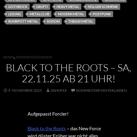
GOTHROCK
GRUFTI
HEAVY METAL
HOLGER SCHMENK
LESUNG
METALCLUB
MODERN METAL
POSTPUNK
RUHRPOTT METAL
SODOM
THRASH METAL
NEWS
,
VERANSTALTUNGEN
BLACK TO THE ROOTS – SA,
22.11.25 AB 21 UHR!
9. NOVEMBER 2025
ZAHNFEE
KOMMENTAR HINTERLASSEN
Aufgepasst Forcler!
Black to the Roots
– das New Force
wird düster:Früher war nicht alles