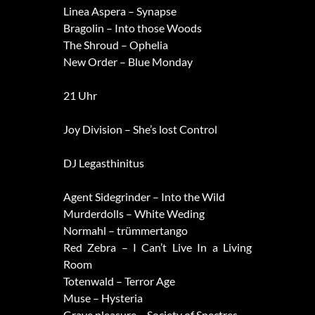
Linea Aspera – Synapse
Bragolin – Into those Woods
The Shroud – Ophelia
New Order – Blue Monday
21 Uhr
Joy Division – She’s lost Control
DJ Legasthinitus
Agent Sidegrinder – Into the Wild
Murderdolls – White Weding
Normahl – trümmertango
Red Zebra – I Can’t Live In a Living
Room
Totenwald – Terror Age
Muse – Hysteria
Grave pleasure – Society of Spectres