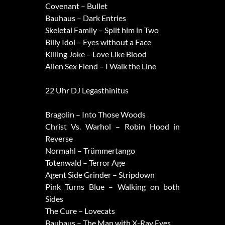
Covenant – Bullet
Bauhaus – Dark Entries
Skeletal Family – Split him in Two
Billy Idol – Eyes without a Face
Killing Joke – Love Like Blood
Alien Sex Fiend – I Walk the Line
22 Uhr DJ Legasthinitus
Bragolin – Into Those Woods
Christ Vs. Warhol – Robin Hood in
Reverse
Normahl – Trümmertango
Totenwald – Terror Age
Agent Side Grinder – Stripdown
Pink Turns Blue – Walking on both
Sides
The Cure – Lovecats
Bauhaus – The Man with X-Ray Eyes