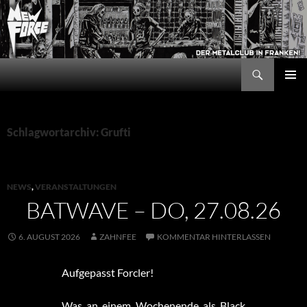
Zum
Inhalt
springen
Suchen
New Force
PRIMÄR
MENÜ
Schlagwortarchiv: Grufti
NEWS
,
VERANSTALTUNGEN
BATWAVE – DO, 27.08.26
6. AUGUST 2026
ZAHNFEE
KOMMENTAR HINTERLASSEN
Aufgepasst Forcler!
Was an einem Wochenende als Black