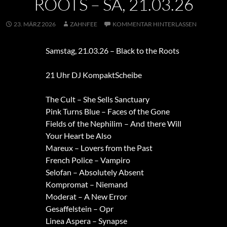
ROOTS – SA, 21.03.26
23. MÄRZ 2026
ZAHNFEE
KOMMENTAR HINTERLASSEN
Samstag, 21.03.26 – Black to the Roots
21 Uhr DJ KompaktScheibe
The Cult – She Sells Sanctuary
Pink Turns Blue – Faces of the Gone
Fields of the Nephilim – And there Will
Your Heart be Also
Mareux – Lovers from the Past
French Police – Vampiro
Selofan – Absolutely Absent
Kompromat – Niemand
Moderat – A New Error
Gesaffelstein – Opr
Linea Aspera – Synapse