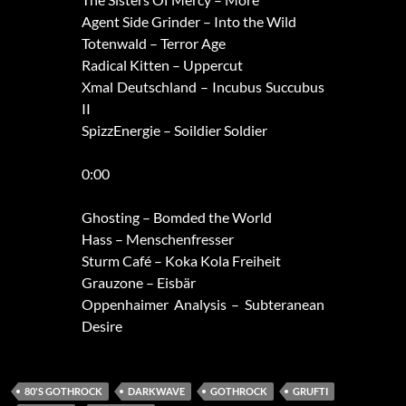
Agent Side Grinder – Into the Wild
Totenwald – Terror Age
Radical Kitten – Uppercut
Xmal Deutschland – Incubus Succubus
II
SpizzEnergie – Soildier Soldier
0:00
Ghosting – Bomded the World
Hass – Menschenfresser
Sturm Café – Koka Kola Freiheit
Grauzone – Eisbär
Oppenhaimer Analysis – Subteranean
Desire
80'S GOTHROCK
DARKWAVE
GOTHROCK
GRUFTI