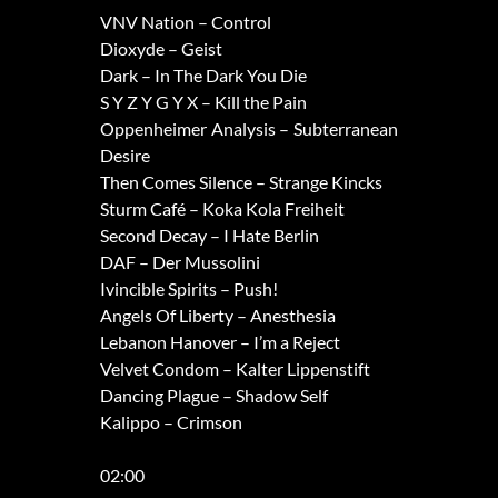
VNV Nation – Control
Dioxyde – Geist
Dark – In The Dark You Die
S Y Z Y G Y X – Kill the Pain
Oppenheimer Analysis – Subterranean
Desire
Then Comes Silence – Strange Kincks
Sturm Café – Koka Kola Freiheit
Second Decay – I Hate Berlin
DAF – Der Mussolini
Ivincible Spirits – Push!
Angels Of Liberty – Anesthesia
Lebanon Hanover – I’m a Reject
Velvet Condom – Kalter Lippenstift
Dancing Plague – Shadow Self
Kalippo – Crimson
02:00