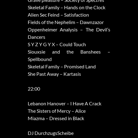
Skeletal Family – Hands on the Clock
Alien Sec Feind – Satisfaction
Fields of the Nephelim – Dawnzazor
Oppenheimer Analysis – The Devil’s
Dancers
S Y Z Y G Y X – Could Touch
Siouxsie and the Banshees –
Spellbound
Skeletal Family – Promised Land
She Past Away – Kartasis
22:00
Lebanon Hanover – I Have A Crack
The Sisters of Mercy – Alice
Miazma – Dressed in Black
DJ DurchzugsScheibe