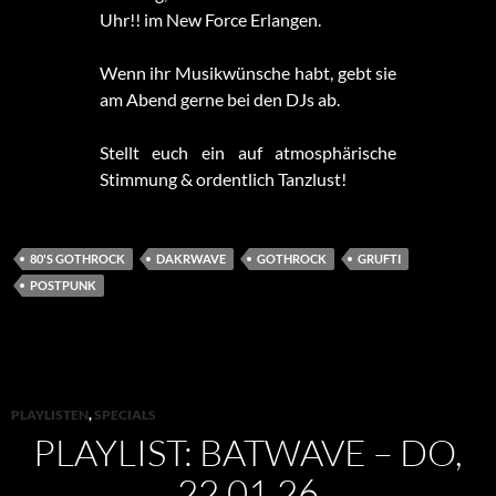
Uhr!! im New Force Erlangen.
Wenn ihr Musikwünsche habt, gebt sie
am Abend gerne bei den DJs ab.
Stellt euch ein auf atmosphärische
Stimmung & ordentlich Tanzlust!
80'S GOTHROCK
DAKRWAVE
GOTHROCK
GRUFTI
POSTPUNK
PLAYLISTEN
,
SPECIALS
PLAYLIST: BATWAVE – DO,
22.01.26