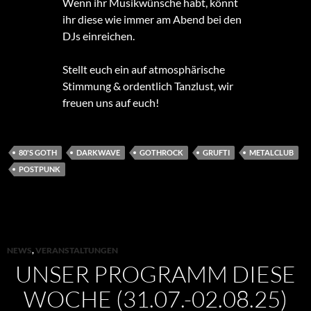
Wenn ihr Musikwünsche habt, könnt
ihr diese wie immer am Abend bei den
DJs einreichen.
Stellt euch ein auf atmosphärische
Stimmung & ordentlich Tanzlust, wir
freuen uns auf euch!
80'S GOTH
DARKWAVE
GOTHROCK
GRUFTI
METALCLUB
POSTPUNK
NEWS
,
VERANSTALTUNGEN
UNSER PROGRAMM DIESE
WOCHE (31.07.-02.08.25)