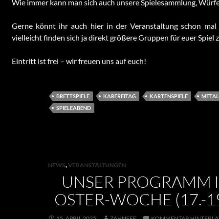
Wie immer kann man sich auch unsere Spielesammlung, Würfel
Gerne könnt ihr auch hier in der Veranstaltung schon mal
vielleicht finden sich ja direkt größere Gruppen für euer Spie
Eintritt ist frei – wir freuen uns auf euch!
BRETTSPIELE
KARFREITAG
KARTENSPIELE
METAL
SPIELEABEND
NEWS
,
VERANSTALTUNGEN
UNSER PROGRAMM I
OSTER-WOCHE (17.-19
15. APRIL 2025
ZAHNFEE
KOMMENTAR HINTERLA