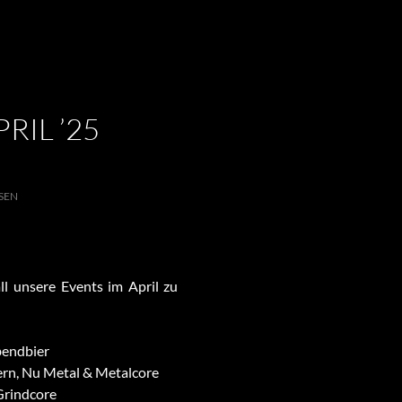
RIL ’25
SEN
ll unsere Events im April zu
bendbier
dern, Nu Metal & Metalcore
 Grindcore