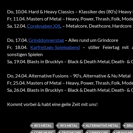
Do, 10.04. Hard & Heavy Classics – Klassiker des (80‘s) Heav
Fr, 11.04. Masters of Metal – Heavy, Power, Thrash, Folk, Mo
Sa, 12.04.
Coreknaben XXL
– Metalcore, Deathcore, Hardcore
Do, 17.04.
Grinddonnerstag
– Alles rund um Grindcore
Fr, 18.04.
Karfreitags-Spieleabend
– stiller Feiertag mit 
sonstigen Spielen
Sa, 19.04. Blasts in Brucklyn – Black & Death Metal, Death- &
Do, 24.04. Alternative Fusions – 90‘s, Alternative & Nu Metal
Fr, 25.04. Masters of Metal – Heavy, Power, Thrash, Folk, Mo
Sa, 26.04. Blasts in Brucklyn – Black & Death Metal, Death- &
Kommt vorbei & habt eine geile Zeit mit uns!
80'S METAL
90'S METAL
ALTERNATIVE METAL
BRU
CORE MUSIC
DEATHCORE
GRINDCORE
HEAVY ME