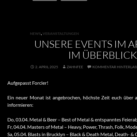
NEWS
,
VERANSTALTUNGEN
UNSERE EVENTS IM AP
IM ÜBERBLICK
2. APRIL 2025
ZAHNFEE
KOMMENTAR HINTERLAS
Aufgepasst Forcler!
Ein neuer Monat ist angebrochen, höchste Zeit euch über a
informieren:
Do, 03.04. Metal & Beer – Best of Metal & entspanntes Feiera
Fr, 04.04. Masters of Metal – Heavy, Power, Thrash, Folk, Mo
Sa, 05.04. Blasts in Brucklyn – Black & Death Metal, Death- &