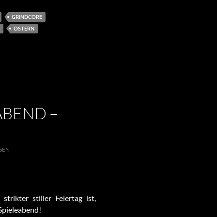
GRINDCORE
OSTERN
ABEND –
SEN
rikter stiller Feiertag ist,
 Spieleabend!