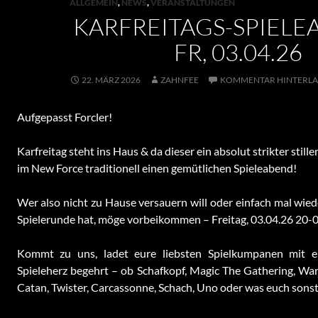
ALLGEMEIN
,
NEWS
,
VERANSTALTUNGEN
KARFREITAGS-SPIELE
FR, 03.04.26
22. MÄRZ 2026
ZAHNFEE
KOMMENTAR HINTERLA
Aufgepasst Forcler!
Karfreitag steht ins Haus & da dieser ein absolut strikter stiller
im New Force traditionell einen gemütlichen Spieleabend!
Wer also nicht zu Hause versauern will oder einfach mal wie
Spielerunde hat, möge vorbeikommen – Freitag, 03.04.26 20-
Kommt zu uns, ladet eure liebsten Spielkumpanen mit e
Spieleherz begehrt – ob Schafkopf, Magic The Gathering, Wa
Catan, Twister, Carcassonne, Schach, Uno oder was euch sonst 