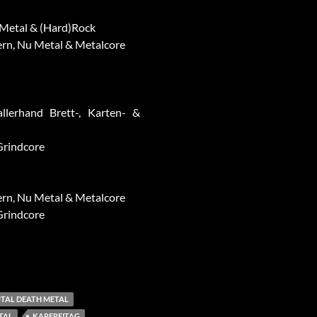
y Metal & (Hard)Rock
dern, Nu Metal & Metalcore
allerhand Brett-, Karten- &
 Grindcore
dern, Nu Metal & Metalcore
 Grindcore
TAL DEATH METAL
TAL
KARFREITAG