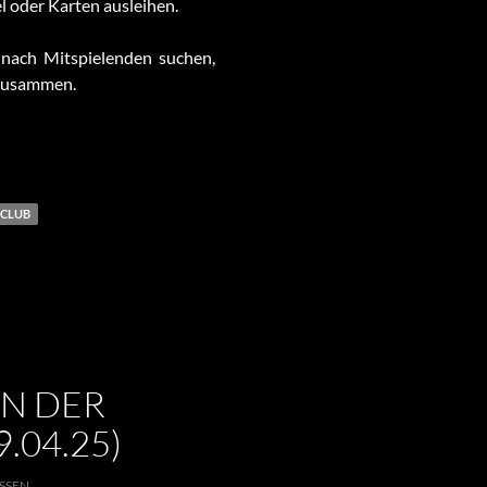
 oder Karten ausleihen.
 nach Mitspielenden suchen,
l zusammen.
CLUB
N DER
.04.25)
SSEN