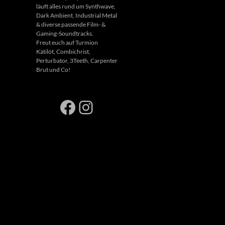
läuft alles rund um Synthwave,
Dark Ambient, Industrial Metal
& diverse passende Film- &
Gaming-Soundtracks.
Freut euch auf Turmion
Kätilöt, Combichrist,
Perturbator, 3Teeth, Carpenter
Brut und Co!
Facebook
Instagram