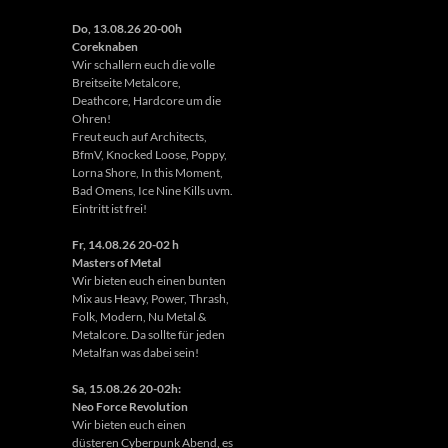
Do, 13.08.26 20-00h
Coreknaben
Wir schallern euch die volle
Breitseite Metalcore,
Deathcore, Hardcore um die
Ohren!
Freut euch auf Architects,
BfmV, Knocked Loose, Poppy,
Lorna Shore, In this Moment,
Bad Omens, Ice Nine Kills uvm.
Eintritt ist frei!
Fr, 14.08.26 20-02 h
Masters of Metal
Wir bieten euch einen bunten
Mix aus Heavy, Power, Thrash,
Folk, Modern, Nu Metal &
Metalcore. Da sollte für jeden
Metalfan was dabei sein!
Sa, 15.08.26 20-02h:
Neo Force Revolution
Wir bieten euch einen
düsteren Cyberpunk Abend, es