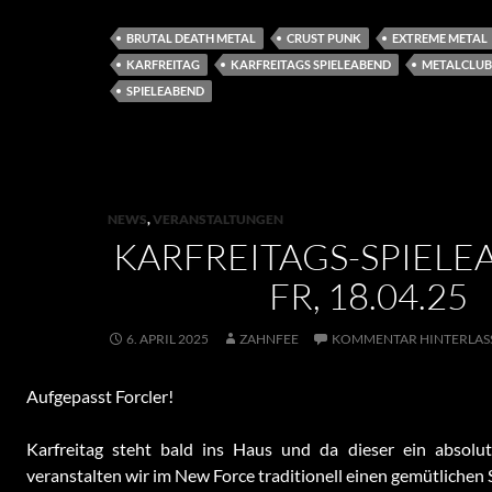
BRUTAL DEATH METAL
CRUST PUNK
EXTREME METAL
KARFREITAG
KARFREITAGS SPIELEABEND
METALCLUB
SPIELEABEND
NEWS
,
VERANSTALTUNGEN
KARFREITAGS-SPIELE
FR, 18.04.25
6. APRIL 2025
ZAHNFEE
KOMMENTAR HINTERLAS
Aufgepasst Forcler!
Karfreitag steht bald ins Haus und da dieser ein absolut st
veranstalten wir im New Force traditionell einen gemütlichen