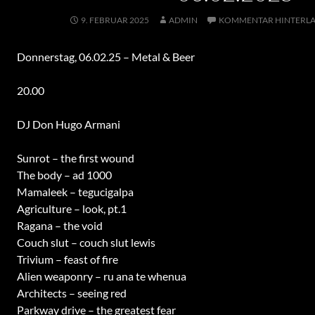
9. FEBRUAR 2025
ADMIN
KOMMENTAR HINTERLA
Donnerstag, 06.02.25 – Metal & Beer
20.00
DJ Don Hugo Armani
Sunrot – the first wound
The body – ad 1000
Mamaleek – tegucigalpa
Agriculture – look, pt.1
Ragana – the void
Couch slut – couch slut lewis
Trivium – feast of fire
Alien weaponry – ru ana te whenua
Architects – seeing red
Parkway drive – the greatest fear