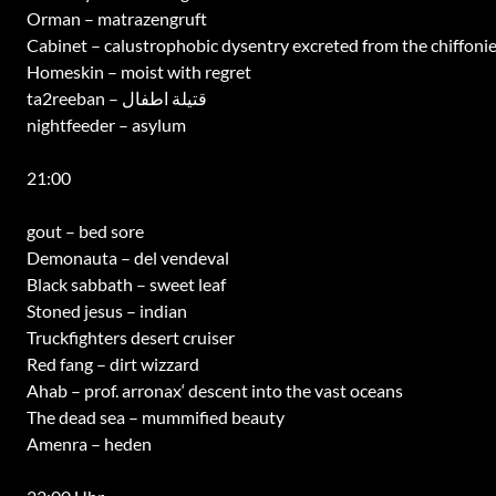
Orman – matrazengruft
Cabinet – calustrophobic dysentry excreted from the chiffonie
Homeskin – moist with regret
ta2reeban – قتيلة اطفال
nightfeeder – asylum
21:00
gout – bed sore
Demonauta – del vendeval
Black sabbath – sweet leaf
Stoned jesus – indian
Truckfighters desert cruiser
Red fang – dirt wizzard
Ahab – prof. arronax‘ descent into the vast oceans
The dead sea – mummified beauty
Amenra – heden