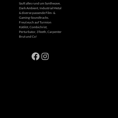
läuft alles rund um Synthwave,
Dark Ambient, Industrial Metal
& diverse passende Film- &
Gaming-Soundtracks.
Freut euch auf Turmion
Kätilöt, Combichrist,
Perturbator, 3Teeth, Carpenter
Brut und Co!
Facebook
Instagram