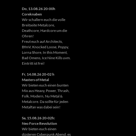
Do, 13.08.26 20-00h
Coreknaben
Wir schallern euch die volle
Breitseite Metalcore,
Deathcore, Hardcore um die
Ohren!
Freut euch auf Architects,
BfmV, Knocked Loose, Poppy,
Lorna Shore, In this Moment,
Bad Omens, Ice Nine Kills uvm.
Eintritt ist frei!
Fr, 14.08.26 20-02 h
Masters of Metal
Wir bieten euch einen bunten
Mix aus Heavy, Power, Thrash,
Folk, Modern, Nu Metal &
Metalcore. Da sollte für jeden
Metalfan was dabei sein!
Sa, 15.08.26 20-02h:
Neo Force Revolution
Wir bieten euch einen
düsteren Cyberpunk Abend, es