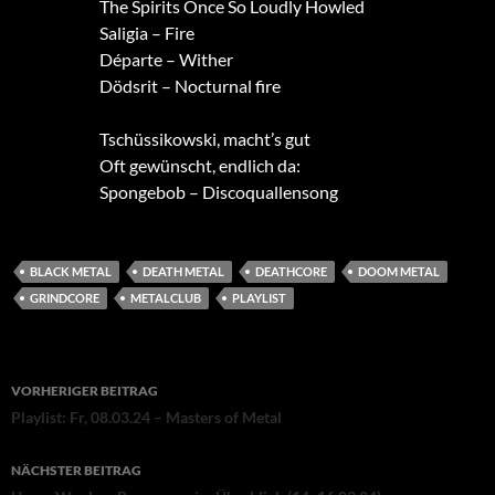
The Spirits Once So Loudly Howled
Saligia – Fire
Départe – Wither
Dödsrit – Nocturnal fire
Tschüssikowski, macht’s gut
Oft gewünscht, endlich da:
Spongebob – Discoquallensong
BLACK METAL
DEATH METAL
DEATHCORE
DOOM METAL
GRINDCORE
METALCLUB
PLAYLIST
Beitragsnavigation
VORHERIGER BEITRAG
Playlist: Fr, 08.03.24 – Masters of Metal
NÄCHSTER BEITRAG