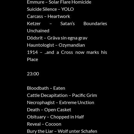
Emmure – Solar Flare Homicide
Suicide Silence – YOLO
Carcass – Heartwork
Ketzer – Satan’s Boundaries
Unchained
Dödsrit – Gräva sin egna grav
Hauntologist – Ozymandian
1914 – ..and a Cross now marks his
Place
23:00
Bloodbath – Eaten
Cattle Decapitation – Pacific Grim
Necrophagist – Extreme Unction
Death – Open Casket
Obituary – Chopped in Half
Reveal – Cocoon
Bury the Liar – Wolf unter Schafen