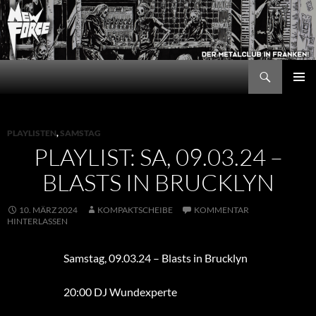
Zum
Inhalt
springen
Suchen
New Force
PRIMÄR
MENÜ
PLAYLISTEN
,
SAMSTAG
PLAYLIST: SA, 09.03.24 –
BLASTS IN BRUCKLYN
10. MÄRZ 2024
KOMPAKTSCHEIBE
KOMMENTAR
HINTERLASSEN
Samstag, 09.03.24 – Blasts in Brucklyn
20:00 DJ Wundexperte