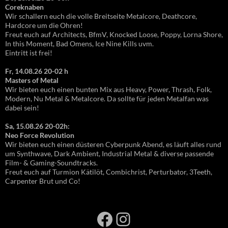
Coreknaben
Wir schallern euch die volle Breitseite Metalcore, Deathcore,
Hardcore um die Ohren!
Freut euch auf Architects, BfmV, Knocked Loose, Poppy, Lorna Shore,
In this Moment, Bad Omens, Ice Nine Kills uvm.
Eintritt ist frei!
Fr, 14.08.26 20-02 h
Masters of Metal
Wir bieten euch einen bunten Mix aus Heavy, Power, Thrash, Folk,
Modern, Nu Metal & Metalcore. Da sollte für jeden Metalfan was
dabei sein!
Sa, 15.08.26 20-02h:
Neo Force Revolution
Wir bieten euch einen düsteren Cyberpunk Abend, es läuft alles rund
um Synthwave, Dark Ambient, Industrial Metal & diverse passende
Film- & Gaming-Soundtracks.
Freut euch auf Turmion Kätilöt, Combichrist, Perturbator, 3Teeth,
Carpenter Brut und Co!
Facebook
Instagram