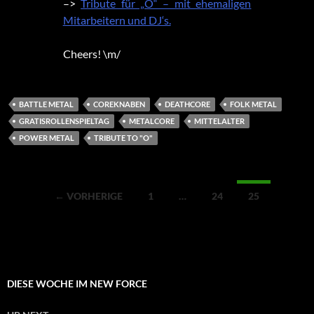
–>
Tribute für „O“ – mit ehemaligen
Mitarbeitern und DJ‘s.
Cheers! \m/
BATTLE METAL
COREKNABEN
DEATHCORE
FOLK METAL
GRATISROLLENSPIELTAG
METALCORE
MITTELALTER
POWER METAL
TRIBUTE TO "O"
Beitragsnavigation
← VORHERIGE
1
…
24
25
DIESE WOCHE IM NEW FORCE