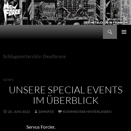
Zum
Inhalt
springen
Suchen
New Force
PRIMÄR
MENÜ
Schlagwortarchiv: Deathcore
NEWS
UNSERE SPECIAL EVENTS
IM ÜBERBLICK
20. JUNI 2022
ZAHNFEE
KOMMENTAR HINTERLASSEN
Servus Forcler,