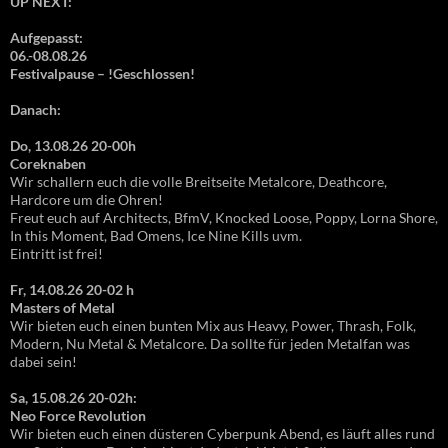
UP NEXT:
Aufgepasst:
06.-08.08.26
Festivalpause – !Geschlossen!
Danach:
Do, 13.08.26 20-00h
Coreknaben
Wir schallern euch die volle Breitseite Metalcore, Deathcore,
Hardcore um die Ohren!
Freut euch auf Architects, BfmV, Knocked Loose, Poppy, Lorna Shore,
In this Moment, Bad Omens, Ice Nine Kills uvm.
Eintritt ist frei!
Fr, 14.08.26 20-02 h
Masters of Metal
Wir bieten euch einen bunten Mix aus Heavy, Power, Thrash, Folk,
Modern, Nu Metal & Metalcore. Da sollte für jeden Metalfan was
dabei sein!
Sa, 15.08.26 20-02h:
Neo Force Revolution
Wir bieten euch einen düsteren Cyberpunk Abend, es läuft alles rund