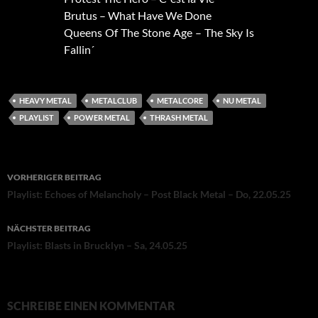
Brutus – What Have We Done
Queens Of The Stone Age – The Sky Is
Fallin´
HEAVY METAL
METALCLUB
METALCORE
NU METAL
PLAYLIST
POWER METAL
THRASH METAL
Beitragsnavigation
VORHERIGER BEITRAG
Playlist: Echoes of Melancholy – Post Black Metal – Do, 22.05.25
NÄCHSTER BEITRAG
Playlist: Blasts in Brucklyn – Sa, 24.05.25
SCHREIBE EINEN KOMMENTAR