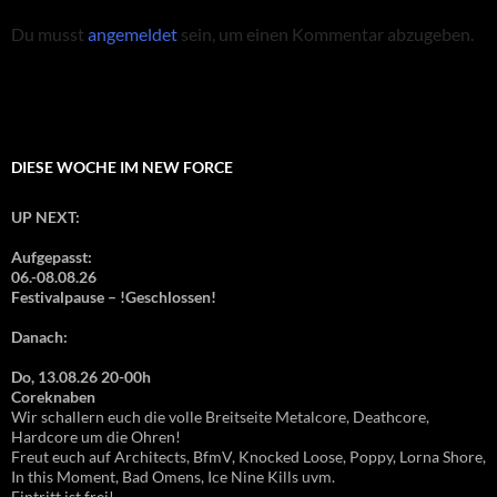
Du musst
angemeldet
sein, um einen Kommentar abzugeben.
DIESE WOCHE IM NEW FORCE
UP NEXT:
Aufgepasst:
06.-08.08.26
Festivalpause – !Geschlossen!
Danach:
Do, 13.08.26 20-00h
Coreknaben
Wir schallern euch die volle Breitseite Metalcore, Deathcore,
Hardcore um die Ohren!
Freut euch auf Architects, BfmV, Knocked Loose, Poppy, Lorna Shore,
In this Moment, Bad Omens, Ice Nine Kills uvm.
Eintritt ist frei!