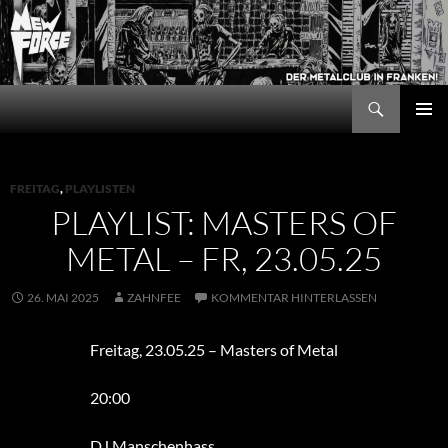
Zum
Inhalt
springen
Suchen
New Force
PRIMÄR
MENÜ
FREITAG
,
PLAYLISTEN
PLAYLIST: MASTERS OF
METAL – FR, 23.05.25
26. MAI 2025
ZAHNFEE
KOMMENTAR HINTERLASSEN
Freitag, 23.05.25 – Masters of Metal
20:00
DJ Manschenhass