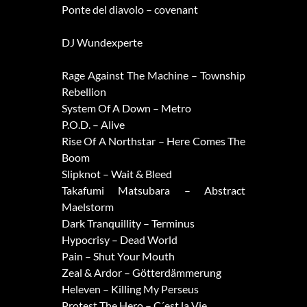
Ponte del diavolo – covenant
DJ Wundexperte
Rage Against The Machine – Township
Rebellion
System Of A Down – Metro
P.O.D. – Alive
Rise Of A Northstar – Here Comes The
Boom
Slipknot – Wait & Bleed
Takafumi Matsubara – Abstract
Maelstorm
Dark Tranquillity – Terminus
Hypocrisy – Dead World
Pain – Shut Your Mouth
Zeal & Ardor – Götterdämmerung
Heleven – Killing My Perseus
Protest The Hero – C´est la Vie