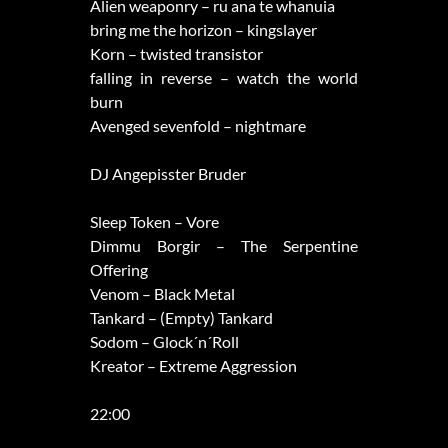
Alien weaponry – ru ana te whanuia
bring me the horizon – kingslayer
Korn – twisted transistor
falling in reverse – watch the world
burn
Avenged sevenfold – nightmare
DJ Angepisster Bruder
Sleep Token – Vore
Dimmu Borgir – The Serpentine
Offering
Venom – Black Metal
Tankard – (Empty) Tankard
Sodom – Glock´n´Roll
Kreator – Extreme Aggression
22:00