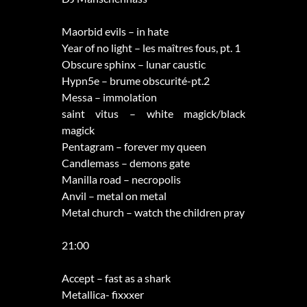
Maorbid evils – in hate
Year of no light – les maîtres fous, pt. 1
Obscure sphinx – lunar caustic
Hypn5e – brume obscurité-pt.2
Messa – immolation
saint vitus – white magick/black
magick
Pentagram – forever my queen
Candlemass – demons gate
Manilla road – necropolis
Anvil – metal on metal
Metal church – watch the children pray
21:00
Accept – fast as a shark
Metallica- fixxxer