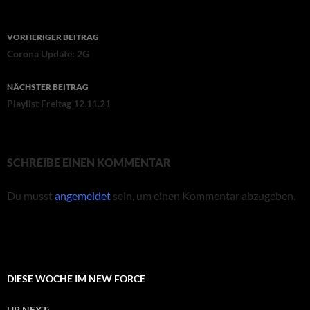
Beitragsnavigation
VORHERIGER BEITRAG
Corona Update: 2G
NÄCHSTER BEITRAG
Playlist Freitag 12.11.21
SCHREIBE EINEN KOMMENTAR
Du musst
angemeldet
sein, um einen Kommentar abzugeben.
DIESE WOCHE IM NEW FORCE
UP NEXT: