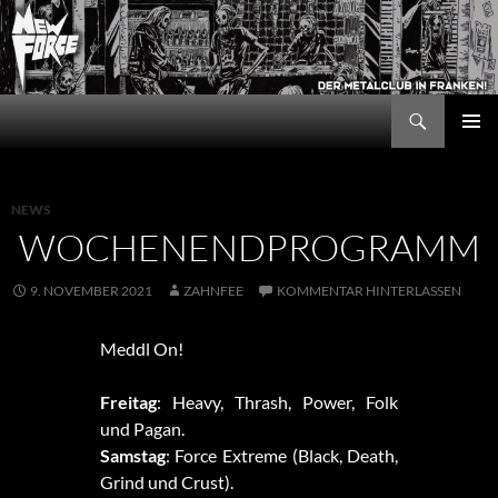
Zum
Inhalt
springen
Suchen
New Force
PRIMÄR
MENÜ
NEWS
WOCHENENDPROGRAMM
9. NOVEMBER 2021
ZAHNFEE
KOMMENTAR HINTERLASSEN
Meddl On!
Freitag
: Heavy, Thrash, Power, Folk
und Pagan.
Samstag
: Force Extreme (Black, Death,
Grind und Crust).