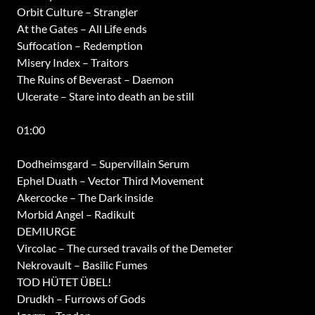
Orbit Culture – Strangler
At the Gates – All Life ends
Suffocation – Redemption
Misery Index – Traitors
The Ruins of Beverast – Daemon
Ulcerate – Stare into death an be still
01:00
Dodheimsgard – Supervillain Serum
Ephel Duath – Vector Third Movement
Akercocke – The Dark inside
Morbid Angel – Radikult
DEMIURGE
Vircolac – The cursed travails of the Demeter
Nekrovault – Basilic Fumes
TOD HÜTET ÜBEL!
Drudkh – Furrows of Gods