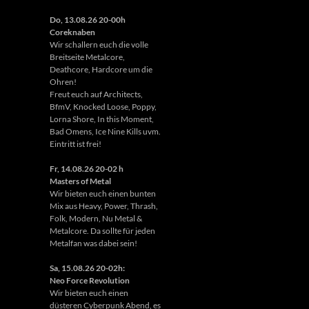
Do, 13.08.26 20-00h
Coreknaben
Wir schallern euch die volle
Breitseite Metalcore,
Deathcore, Hardcore um die
Ohren!
Freut euch auf Architects,
BfmV, Knocked Loose, Poppy,
Lorna Shore, In this Moment,
Bad Omens, Ice Nine Kills uvm.
Eintritt ist frei!
Fr, 14.08.26 20-02 h
Masters of Metal
Wir bieten euch einen bunten
Mix aus Heavy, Power, Thrash,
Folk, Modern, Nu Metal &
Metalcore. Da sollte für jeden
Metalfan was dabei sein!
Sa, 15.08.26 20-02h:
Neo Force Revolution
Wir bieten euch einen
düsteren Cyberpunk Abend, es