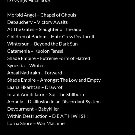
DJ Vyn(N Hoch 300)
Morbid Angel – Chapel of Ghouls
Debauchery – Victory Awaits
At The Gates – Slaughter of The Soul
Children of Bodom – Hate Crew Deathroll
Wintersun – Beyond the Dark Sun
Catamenia – Kuolon Tanssi
Shade Empire – Extreme Form of Hatred
Synestia – Winter
Anaal Nathrakh – Forward!
Shade Empire – Amongst The Low and Empty
Laana Hkarhtan – Drawrof
Infant Annihilator – Soil The Stillborn
Acrania – Disillusion in an Discordant System
Devourment – Babykiller
Within Destruction – D E A T H W I S H
Lorna Shore – War Machine