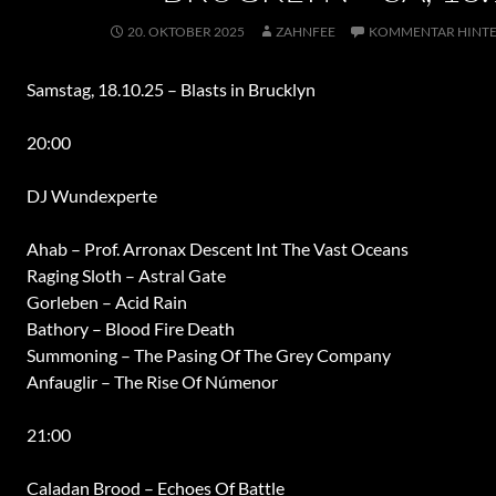
20. OKTOBER 2025
ZAHNFEE
KOMMENTAR HINTE
Samstag, 18.10.25 – Blasts in Brucklyn
20:00
DJ Wundexperte
Ahab – Prof. Arronax Descent Int The Vast Oceans
Raging Sloth – Astral Gate
Gorleben – Acid Rain
Bathory – Blood Fire Death
Summoning – The Pasing Of The Grey Company
Anfauglir – The Rise Of Númenor
21:00
Caladan Brood – Echoes Of Battle