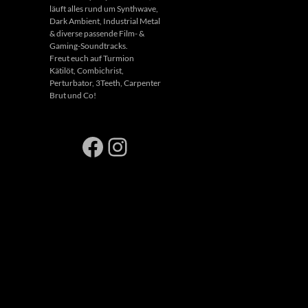
läuft alles rund um Synthwave,
Dark Ambient, Industrial Metal
& diverse passende Film- &
Gaming-Soundtracks.
Freut euch auf Turmion
Kätilöt, Combichrist,
Perturbator, 3Teeth, Carpenter
Brut und Co!
Facebook
Instagram