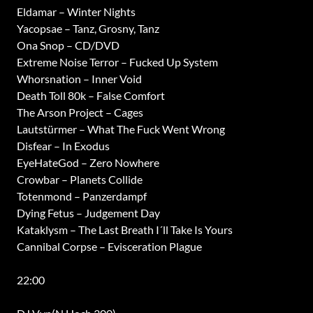
Eldamar – Winter Nights
Yacopsae – Tanz, Grosny, Tanz
Ona Snop – CD/DVD
Extreme Noise Terror – Fucked Up System
Whorsnation – Inner Void
Death Toll 80k – False Comfort
The Arson Project – Cages
Lautstürmer – What The Fuck Went Wrong
Disfear – In Exodus
EyeHateGod – Zero Nowhere
Crowbar – Planets Collide
Totenmond – Panzerdampf
Dying Fetus – Judgement Day
Kataklysm – The Last Breath I´ll Take Is Yours
Cannibal Corpse – Evisceration Plague
22:00