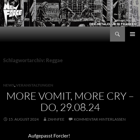
Zum
Inhalt
springen
Suchen
New Force
PRIMÄR
MENÜ
Schlagwortarchiv: Reggae
NEWS
,
VERANSTALTUNGEN
MORE VOMIT, MORE CRY –
DO, 29.08.24
15. AUGUST 2024
ZAHNFEE
KOMMENTAR HINTERLASSEN
Aufgepasst Forcler!