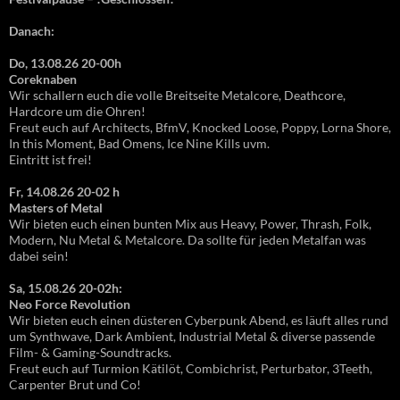
Danach:
Do, 13.08.26 20-00h
Coreknaben
Wir schallern euch die volle Breitseite Metalcore, Deathcore,
Hardcore um die Ohren!
Freut euch auf Architects, BfmV, Knocked Loose, Poppy, Lorna Shore,
In this Moment, Bad Omens, Ice Nine Kills uvm.
Eintritt ist frei!
Fr, 14.08.26 20-02 h
Masters of Metal
Wir bieten euch einen bunten Mix aus Heavy, Power, Thrash, Folk,
Modern, Nu Metal & Metalcore. Da sollte für jeden Metalfan was
dabei sein!
Sa, 15.08.26 20-02h:
Neo Force Revolution
Wir bieten euch einen düsteren Cyberpunk Abend, es läuft alles rund
um Synthwave, Dark Ambient, Industrial Metal & diverse passende
Film- & Gaming-Soundtracks.
Freut euch auf Turmion Kätilöt, Combichrist, Perturbator, 3Teeth,
Carpenter Brut und Co!