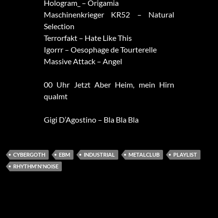
Hologram_ – Origamia
Maschinenkrieger KR52 – Natural
Selection
Terrorfakt – Hate Like This
Igorrr – Oesophage de Tourterelle
Massive Attack – Angel
00 Uhr Jetzt Aber Heim, mein Hirn
qualmt
Gigi D’Agostino – Bla Bla Bla
CYBERGOTH
EBM
INDUSTRIAL
METALCLUB
PLAYLIST
RHYTHM'N'NOISE