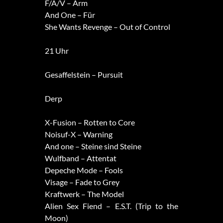
F/A/V – Arm
And One – Für
She Wants Revenge – Out of Control
21 Uhr
Gesaffelstein – Pursuit
Derp
X-Fusion – Rotten to Core
Noisuf-X – Warning
And one – Steine sind Steine
Wulfband – Attentat
Depeche Mode – Fools
Visage – Fade to Grey
Kraftwerk – The Model
Alien Sex Fiend – E.S.T. (Trip to the
Moon)