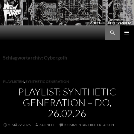
Zum
Inhalt
springen
Suchen
New Force
PRIMÄR
MENÜ
Schlagwortarchiv: Cybergoth
PLAYLISTEN
,
SYNTHETIC GENERATION
PLAYLIST: SYNTHETIC
GENERATION – DO,
26.02.26
2. MÄRZ 2026
ZAHNFEE
KOMMENTAR HINTERLASSEN