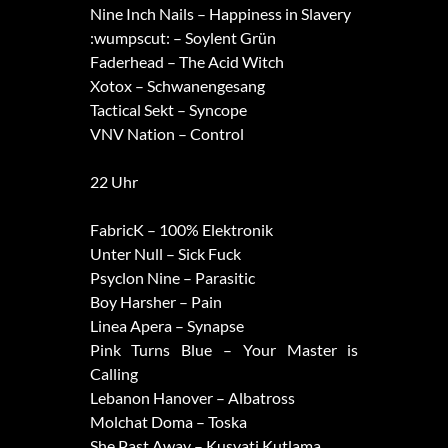
Nine Inch Nails – Happiness in Slavery
:wumpscut: – Soylent Grün
Faderhead – The Acid Witch
Xotox – Schwanengesang
Tactical Sekt – Syncope
VNV Nation – Control
22 Uhr
FabricK – 100% Elektronik
Unter Null – Sick Fuck
Psyclon Nine – Parasitic
Boy Harsher – Pain
Linea Apera – Synapse
Pink Turns Blue – Your Master is
Calling
Lebanon Hanover – Albatross
Molchat Doma – Toska
She Past Away – Kusvati Kutlama