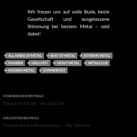
Wir freuen uns auf volle Bude, beste
Gesellschaft und ausgelassene
Stimmung bei bestem Metal – seid
dabei!
ALL KINDS OF METAL
BEST OF METAL
EXTREME METAL
FASSBIER
GRILLFEST
HEAVY METAL
METALCLUB
MODERN METAL
SOMMERFEST
Beitragsnavigation
VORHERIGER BEITRAG
Cherub of Thrash – Do, 02.07.26
NÄCHSTER BEITRAG
Playlist: Hard & Heavy Classics – Do, 18.06.26