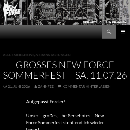
Zum
Inhalt
springen
Suchen
New Force
PRIMÄR
MENÜ
ALLGEMEIN
,
NEWS
,
VERANSTALTUNGEN
GROSSES NEW FORCE S
OMMERFEST – SA, 11.07.26
21. JUNI 2026
ZAHNFEE
KOMMENTAR HINTERLASSEN
Aufgepasst Forcler!
Unser großes, heißersehntes New
Force Sommerfest steht endlich wieder
bevor!