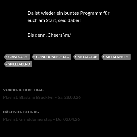
Da ist wieder ein buntes Programm für
euch am Start, seid dabei!
Bis denn, Cheers \m/
GRINDCORE
GRINDDONNERSTAG
METALCLUB
METALKNEIPE
SPIELEABEND
Beitragsnavigation
VORHERIGER BEITRAG
Playlist: Blasts in Brucklyn – Sa, 28.03.26
NÄCHSTER BEITRAG
Playlist: Grinddonnerstag – Do, 02.04.26