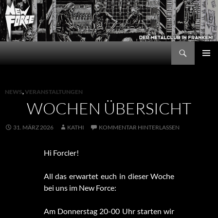
Zum
Inhalt
springen
Suchen
New Force
PRIMÄR
MENÜ
NEWS
,
VERANSTALTUNGEN
WOCHEN ÜBERSICHT
31. MÄRZ 2026
KATHI
KOMMENTAR HINTERLASSEN
Hi Forcler!
All das erwartet euch in dieser Woche
bei uns im New Force:
Am Donnerstag 20-00 Uhr starten wir