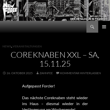
Zum
Inhalt
springen
Suchen
New Force
PRIMÄR
MENÜ
NEWS
,
VERANSTALTUNGEN
COREKNABEN XXL – SA,
15.11.25
26. OKTOBER 2025
ZAHNFEE
KOMMENTAR HINTERLASSEN
Aufgepasst Forcler!
Das nächste Coreknaben steht wieder
ins Haus – diesmal wieder in der
Verlängerung am Wochenende!