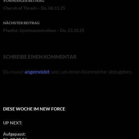
VORHERIGER BEITRAG
Cherub of Thrash – Do, 06.11.25
NÄCHSTER BEITRAG
Playlist: Spielmannstreiben – Do, 23.10.25
SCHREIBE EINEN KOMMENTAR
Du musst
angemeldet
sein, um einen Kommentar abzugeben.
DIESE WOCHE IM NEW FORCE
UP NEXT:
Aufgepasst: