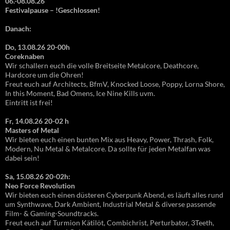
06.-08.08.26
Festivalpause – !Geschlossen!
Danach:
Do, 13.08.26 20-00h
Coreknaben
Wir schallern euch die volle Breitseite Metalcore, Deathcore,
Hardcore um die Ohren!
Freut euch auf Architects, BfmV, Knocked Loose, Poppy, Lorna Shore,
In this Moment, Bad Omens, Ice Nine Kills uvm.
Eintritt ist frei!
Fr, 14.08.26 20-02 h
Masters of Metal
Wir bieten euch einen bunten Mix aus Heavy, Power, Thrash, Folk,
Modern, Nu Metal & Metalcore. Da sollte für jeden Metalfan was
dabei sein!
Sa, 15.08.26 20-02h:
Neo Force Revolution
Wir bieten euch einen düsteren Cyberpunk Abend, es läuft alles rund
um Synthwave, Dark Ambient, Industrial Metal & diverse passende
Film- & Gaming-Soundtracks.
Freut euch auf Turmion Kätilöt, Combichrist, Perturbator, 3Teeth,