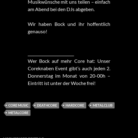
Musikwünsche mit uns teilen – einfach
am Abend bei den DJs abgeben.
Wir haben Bock und ihr hoffentlich
genauso!
_________________________
Wer Bock auf mehr Core hat: Unser
Coreknaben Event gibt’s auch jeden 2.
Donnerstag im Monat von 20-00h –
Eintritt ist unter der Woche frei!
CORE MUSIC
DEATHCORE
HARDCORE
METALCLUB
METALCORE
Beitragsnavigation