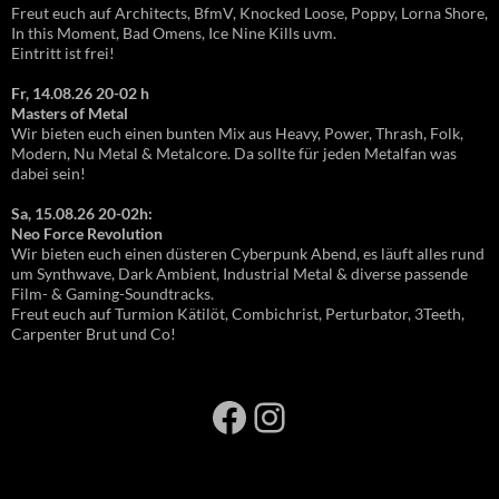
Freut euch auf Architects, BfmV, Knocked Loose, Poppy, Lorna Shore,
In this Moment, Bad Omens, Ice Nine Kills uvm.
Eintritt ist frei!
Fr, 14.08.26 20-02 h
Masters of Metal
Wir bieten euch einen bunten Mix aus Heavy, Power, Thrash, Folk,
Modern, Nu Metal & Metalcore. Da sollte für jeden Metalfan was
dabei sein!
Sa, 15.08.26 20-02h:
Neo Force Revolution
Wir bieten euch einen düsteren Cyberpunk Abend, es läuft alles rund
um Synthwave, Dark Ambient, Industrial Metal & diverse passende
Film- & Gaming-Soundtracks.
Freut euch auf Turmion Kätilöt, Combichrist, Perturbator, 3Teeth,
Carpenter Brut und Co!
Facebook
Instagram