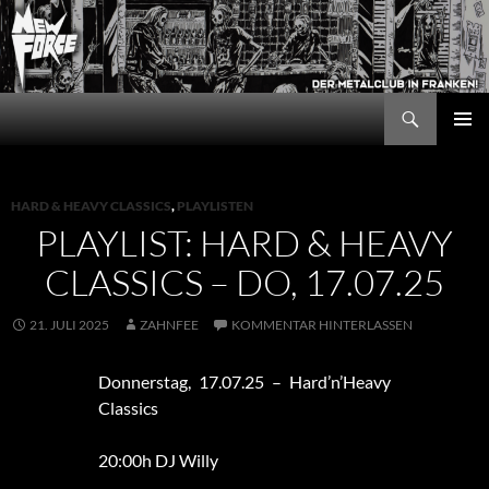
Zum
Inhalt
springen
Suchen
New Force
PRIMÄR
MENÜ
HARD & HEAVY CLASSICS
,
PLAYLISTEN
PLAYLIST: HARD & HEAVY
CLASSICS – DO, 17.07.25
21. JULI 2025
ZAHNFEE
KOMMENTAR HINTERLASSEN
Donnerstag, 17.07.25 – Hard’n’Heavy
Classics
20:00h DJ Willy