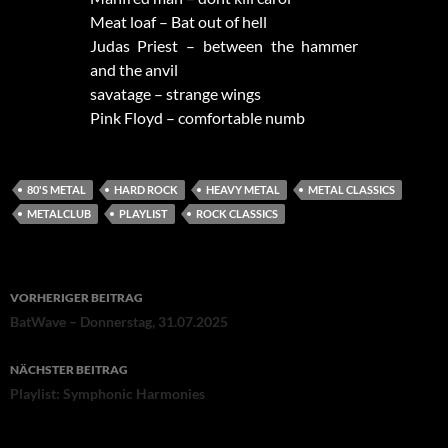
Meat loaf – Bat out of hell
Judas Priest – between the hammer
and the anvil
savatage – strange wings
Pink Floyd – comfortable numb
80'S METAL
HARD ROCK
HEAVY METAL
METAL CLASSICS
METALCLUB
PLAYLIST
ROCK CLASSICS
Beitragsnavigation
VORHERIGER BEITRAG
BatWave – Donnerstag, 31.07.2025
NÄCHSTER BEITRAG
Playlist: Symphonic Harmonies