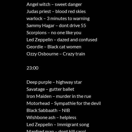
Angel witch – sweet danger
Judas priest – blood red skies
warlock – 3 minutes to warning
Sammy Hagar – dont drive 55
Scorpions – no one like you
Led Zeppelin – dazed and confused
Geordie – Black cat women
Ozzy Osbourne – Crazy train
23:00
Deep purple – highway star
Savatage – gutter ballet
Iron Maiden – murder in the rue
Motorhead – Sympathie for the devil
Black Sabbaath – NIB
Wishbone ash – helpless
Led Zeppelin – Immigrant song
Manfred man – dont kill carol