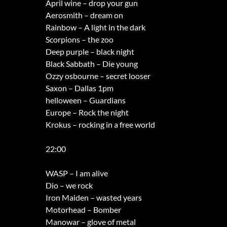
April wine – drop your gun
Aerosmith – dream on
Rainbow – A light in the dark
Scorpions – the zoo
Deep purple – black night
Black Sabbath – Die young
Ozzy osbourne – secret looser
Saxon – Dallas 1pm
helloween – Guardians
Europe – Rock the night
Krokus – rocking in a free world
22:00
WASP – I am alive
Dio – we rock
Iron Maiden – wasted years
Motorhead – Bomber
Manowar – glove of metal