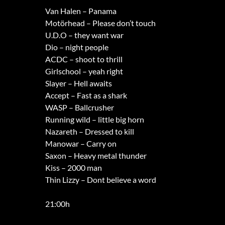
Van Halen – Panama
Motörhead – Please don’t touch
U.D.O – they want war
Dio – night people
ACDC – shoot to thrill
Girlschool – yeah right
Slayer – Hell awaits
Accept – Fast as a shark
WASP – Ballcrusher
Running wild – little big horn
Nazareth – Dressed to kill
Manowar – Carry on
Saxon – Heavy metal thunder
Kiss – 2000 man
Thin Lizzy – Dont believe a word
21:00h