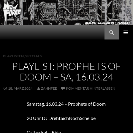
Zum
Inhalt
springen
Suchen
New Force
PRIMÄR
MENÜ
PLAYLISTEN
,
SPECIALS
PLAYLIST: PROPHETS OF
DOOM – SA, 16.03.24
18. MÄRZ 2024
ZAHNFEE
KOMMENTAR HINTERLASSEN
Samstag, 16.03.24 – Prophets of Doom
20 Uhr DJ DrehtSichNochScheibe
Cathedral – Ride