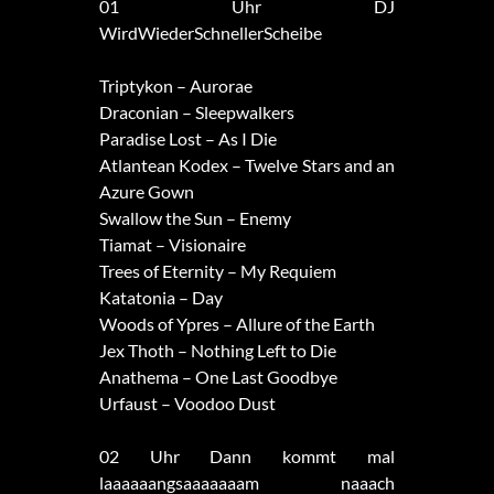
01 Uhr DJ
WirdWiederSchnellerScheibe
Triptykon – Aurorae
Draconian – Sleepwalkers
Paradise Lost – As I Die
Atlantean Kodex – Twelve Stars and an
Azure Gown
Swallow the Sun – Enemy
Tiamat – Visionaire
Trees of Eternity – My Requiem
Katatonia – Day
Woods of Ypres – Allure of the Earth
Jex Thoth – Nothing Left to Die
Anathema – One Last Goodbye
Urfaust – Voodoo Dust
02 Uhr Dann kommt mal
laaaaaangsaaaaaaam naaach