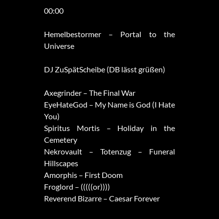
00:00
Hemelbestormer – Portal to the
Universe
DJ ZuSpätScheibe (DB lässt grüßen)
Axegrinder – The Final War
EyeHateGod – My Name is God (I Hate
You)
Spiritus Mortis – Holiday in the
Cemetery
Nekrovault – Totenzug – Funeral
Hillscapes
Amorphis – First Doom
Froglord – (((((or))))
Reverend Bizarre – Caesar Forever