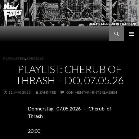
Zum
Inhalt
springen
Suchen
New Force
PRIMÄR
MENÜ
PLAYLISTEN
,
SPECIALS
PLAYLIST: CHERUB OF
THRASH – DO, 07.05.26
11. MAI 2026
ZAHNFEE
KOMMENTAR HINTERLASSEN
Donnerstag, 07.05.2026 – Cherub of
Thrash
20:00