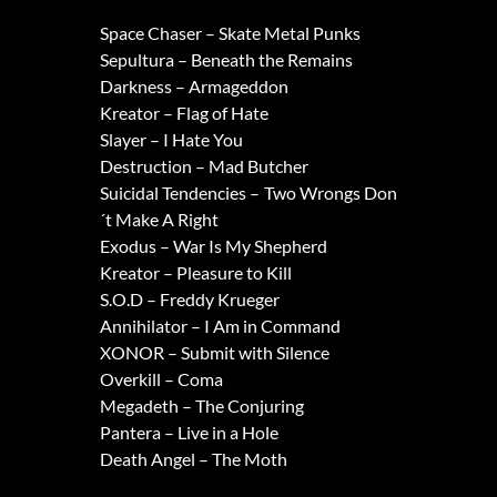
Space Chaser – Skate Metal Punks
Sepultura – Beneath the Remains
Darkness – Armageddon
Kreator – Flag of Hate
Slayer – I Hate You
Destruction – Mad Butcher
Suicidal Tendencies – Two Wrongs Don
´t Make A Right
Exodus – War Is My Shepherd
Kreator – Pleasure to Kill
S.O.D – Freddy Krueger
Annihilator – I Am in Command
XONOR – Submit with Silence
Overkill – Coma
Megadeth – The Conjuring
Pantera – Live in a Hole
Death Angel – The Moth