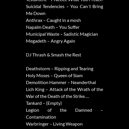
Suicidal Tendencies – You Can´t Bring
Me Down
Anthrax – Caught in a mosh
Napalm Death – You Suffer
Municipal Waste – Sadistic Magician
Megadeth – Angry Again
DJ Thrash & Smash the Rest
Deathstorm – Ripping and Tearing
Holy Moses – Queen of Siam
Demolition Hammer – Neanderthal
Lich King – Attack of the Wrath of the
War of the Death of the Strike….
Tankard – (Empty)
Legion of the Damned –
Contamination
Warbringer – Living Weapon