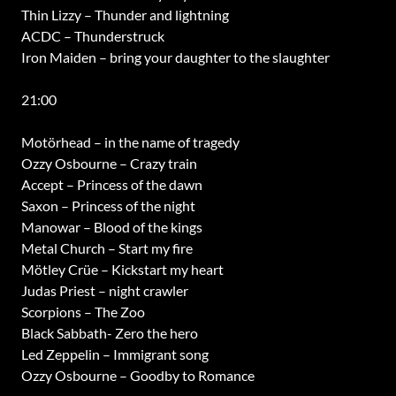
Thin Lizzy – Thunder and lightning
ACDC – Thunderstruck
Iron Maiden – bring your daughter to the slaughter
21:00
Motörhead – in the name of tragedy
Ozzy Osbourne – Crazy train
Accept – Princess of the dawn
Saxon – Princess of the night
Manowar – Blood of the kings
Metal Church – Start my fire
Mötley Crüe – Kickstart my heart
Judas Priest – night crawler
Scorpions – The Zoo
Black Sabbath- Zero the hero
Led Zeppelin – Immigrant song
Ozzy Osbourne – Goodby to Romance