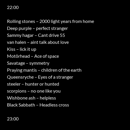
22:00
Rolling stones – 2000 light years from home
Deep purple – perfect stranger
Sammy hagar – Cant drive 55
van halen – aint talk about love
Kiss – lick it up
Motörhead – Ace of space
Savatage – symmetry
Praying mantis – children of the earth
Queensryche – Eyes of a stranger
steeler – hunter or hunted
scorpions – no one like you
Wishbone ash – helpless
Black Sabbath – Headless cross
23:00