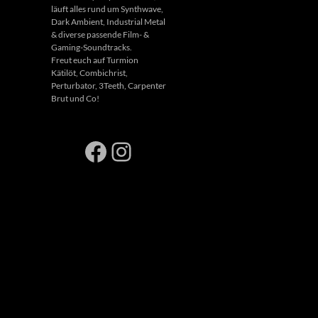
läuft alles rund um Synthwave,
Dark Ambient, Industrial Metal
& diverse passende Film- &
Gaming-Soundtracks.
Freut euch auf Turmion
Kätilöt, Combichrist,
Perturbator, 3Teeth, Carpenter
Brut und Co!
Facebook
Instagram