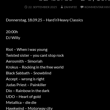
22. SEPTEMBER 2025
ZAHNFEE
KOMMENTAR HIN
Donnerstag, 18.09.25 – Hard’n’Heavy Classics
20:00h
DJ Willy
Riot – When i was young
Twisted sister – you cant stop rock
Aerosmith – Simoriah
Krokus – Rocking in the free world
Black Sabbath – Snowblind
Accept – wrong is right
Judas Priest – Painkiller
Dio – Rainbow in the dark
UDO – Heart of gold
Metallica – die die
Hawkwind – Motorway city