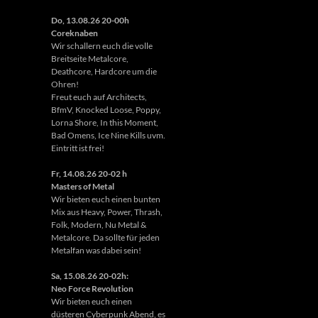
Do, 13.08.26 20-00h
Coreknaben
Wir schallern euch die volle
Breitseite Metalcore,
Deathcore, Hardcore um die
Ohren!
Freut euch auf Architects,
BfmV, Knocked Loose, Poppy,
Lorna Shore, In this Moment,
Bad Omens, Ice Nine Kills uvm.
Eintritt ist frei!
Fr, 14.08.26 20-02 h
Masters of Metal
Wir bieten euch einen bunten
Mix aus Heavy, Power, Thrash,
Folk, Modern, Nu Metal &
Metalcore. Da sollte für jeden
Metalfan was dabei sein!
Sa, 15.08.26 20-02h:
Neo Force Revolution
Wir bieten euch einen
düsteren Cyberpunk Abend, es