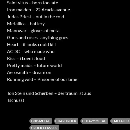
Saint vitus – born too late
Iron maiden – 22 Acacia avenue
Judas Priest – out in the cold
Metallica – battery
Manowar – gloves of metal
Guns and roses -anything goes
Heart – if looks could kill
ACDC – who made who
Kiss – i Love it loud
Pretty maids – future world
Aerosmith – dream on
Running wild – Prisoner of our time
Ton Stein und Scherben – der traum ist aus
Tschüss!
80S METAL
HARD ROCK
HEAVY METAL
METALCL
ROCK CLASSICS