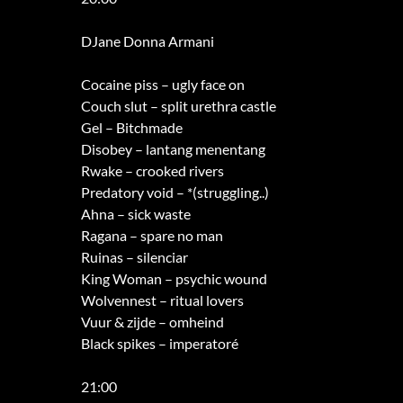
DJane Donna Armani
Cocaine piss – ugly face on
Couch slut – split urethra castle
Gel – Bitchmade
Disobey – lantang menentang
Rwake – crooked rivers
Predatory void – *(struggling..)
Ahna – sick waste
Ragana – spare no man
Ruinas – silenciar
King Woman – psychic wound
Wolvennest – ritual lovers
Vuur & zijde – omheind
Black spikes – imperatoré
21:00