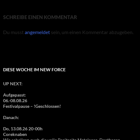
SCHREIBE EINEN KOMMENTAR
Du musst
angemeldet
sein, um einen Kommentar abzugeben.
DIESE WOCHE IM NEW FORCE
UP NEXT:
Aufgepasst:
06.-08.08.26
Festivalpause – !Geschlossen!
Danach:
Do, 13.08.26 20-00h
Coreknaben
Wir schallern euch die volle Breitseite Metalcore, Deathcore,