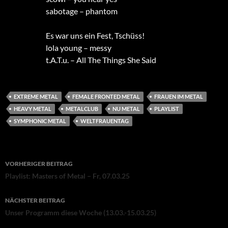
sabotage – phantom
Es war uns ein Fest, Tschüss!
lola young – messy
t.A.T.u. – All The Things She Said
EXTREME METAL
FEMALE FRONTED METAL
FRAUEN IM METAL
HEAVY METAL
METALCLUB
NU METAL
PLAYLIST
SYMPHONIC METAL
WELTFRAUENTAG
Beitragsnavigation
VORHERIGER BEITRAG
Playlist: Masters of Metal – Fr, 07.03.25
NÄCHSTER BEITRAG
Unser Programm diese Woche (13.03.-15.03.25)