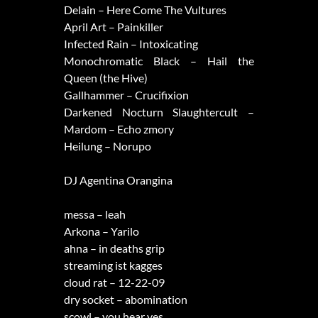
Delain – Here Come The Vultures
April Art – Painkiller
Infected Rain – Intoxicating
Monochromatic Black – Hail the
Queen (the Hive)
Gallhammer – Crucifixion
Darkened Nocturn Slaughtercult –
Mardom – Echo zmory
Heilung – Norupo
DJ Agentina Orangina
messa – leah
Arkona – Yarilo
ahna – in deaths grip
streaming ist kagges
cloud rat – 12-22-09
dry socket – abomination
scowl – you hear yes