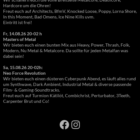
Hardcore um die Ohren!
Freut euch auf Architects, BfmV, Knocked Loose, Poppy, Lorna Shore,
In this Moment, Bad Omens, Ice Nine Kills uvm.
Eintritt ist frei!
Fr, 14.08.26 20-02 h
Masters of Metal
Wir bieten euch einen bunten Mix aus Heavy, Power, Thrash, Folk,
Modern, Nu Metal & Metalcore. Da sollte für jeden Metalfan was
dabei sein!
Sa, 15.08.26 20-02h:
Neo Force Revolution
Wir bieten euch einen düsteren Cyberpunk Abend, es läuft alles rund
um Synthwave, Dark Ambient, Industrial Metal & diverse passende
Film- & Gaming-Soundtracks.
Freut euch auf Turmion Kätilöt, Combichrist, Perturbator, 3Teeth,
Carpenter Brut und Co!
Facebook
Instagram