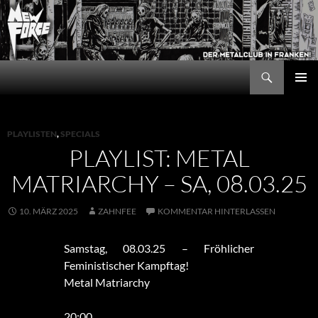
Zum
Inhalt
springen
Suchen
New Force
PRIMÄR
MENÜ
PLAYLISTEN
,
SPECIALS
PLAYLIST: METAL
MATRIARCHY – SA, 08.03.25
10. MÄRZ 2025
ZAHNFEE
KOMMENTAR HINTERLASSEN
Samstag, 08.03.25 – Fröhlicher
Feministischer Kampftag!
Metal Matriarchy
20:00