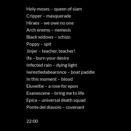
Holy moses – queen of siam
Cripper – masquerade
Hiraes – we owe no one
Arch enemy – nemesis
Black widows – schizo
Poppy – spit
Jinjer – teacher, teacher!
Ifa – burn your desire
Infected rain – dying light
Iwrestledabearonce – boat paddle
In this moment – blood
Eluveitie – a rose for epon
Evanescene – bring me to life
Epica – universal death squad
Ponte del diavolo – covenant
22:00