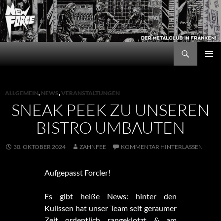
Zum
Inhalt
springen
Suchen
New Force
PRIMÄR
MENÜ
ALLGEMEIN
,
NEWS
,
VERANSTALTUNGEN
SNEAK PEEK ZU UNSEREN
BISTRO UMBAUTEN
30. OKTOBER 2024
ZAHNFEE
KOMMENTAR HINTERLASSEN
Aufgepasst Forcler!
Es gibt heiße News: hinter den
Kulissen hat unser Team seit geraumer
Zeit ordentlich rangeklotzt & am