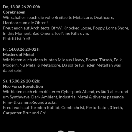
Do, 13.08.26 20-00h
Coreknaben
Wir schallern euch die volle Breitseite Metalcore, Deathcore,
Hardcore um die Ohren!
Freut euch auf Architects, BfmV, Knocked Loose, Poppy, Lorna Shore,
In this Moment, Bad Omens, Ice Nine Kills uvm.
Eintritt ist frei!
Fr, 14.08.26 20-02 h
Masters of Metal
Wir bieten euch einen bunten Mix aus Heavy, Power, Thrash, Folk,
Modern, Nu Metal & Metalcore. Da sollte für jeden Metalfan was
dabei sein!
Sa, 15.08.26 20-02h:
Neo Force Revolution
Wir bieten euch einen düsteren Cyberpunk Abend, es läuft alles rund
um Synthwave, Dark Ambient, Industrial Metal & diverse passende
Film- & Gaming-Soundtracks.
Freut euch auf Turmion Kätilöt, Combichrist, Perturbator, 3Teeth,
Carpenter Brut und Co!