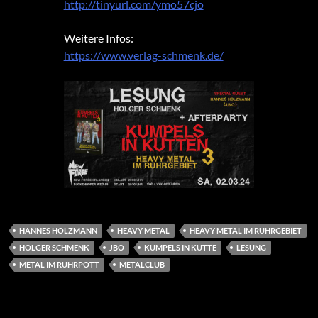
http://tinyurl.com/ymo57cjo
Weitere Infos:
https://www.verlag-schmenk.de/
HANNES HOLZMANN
HEAVY METAL
HEAVY METAL IM RUHRGEBIET
HOLGER SCHMENK
JBO
KUMPELS IN KUTTE
LESUNG
METAL IM RUHRPOTT
METALCLUB