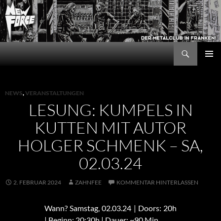
Zum
Inhalt
springen
Suchen
New Force
PRIMÄR
MENÜ
NEWS
,
VERANSTALTUNGEN
LESUNG: KUMPELS IN
KUTTEN MIT AUTOR
HOLGER SCHMENK – SA,
02.03.24
2. FEBRUAR 2024
ZAHNFEE
KOMMENTAR HINTERLASSEN
Wann? Samstag, 02.03.24 | Doors: 20h
| Beginn: 20:30h | Dauer: ~90 Min.