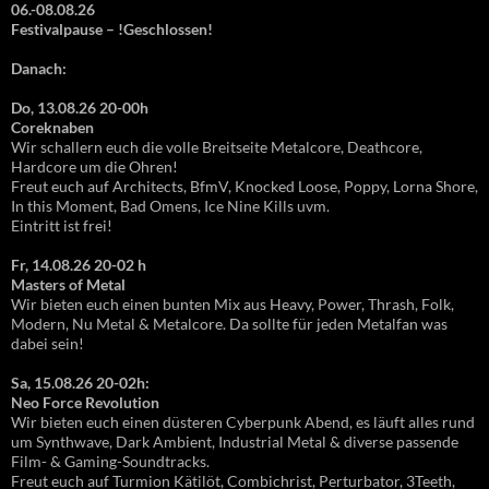
06.-08.08.26
Festivalpause – !Geschlossen!
Danach:
Do, 13.08.26 20-00h
Coreknaben
Wir schallern euch die volle Breitseite Metalcore, Deathcore,
Hardcore um die Ohren!
Freut euch auf Architects, BfmV, Knocked Loose, Poppy, Lorna Shore,
In this Moment, Bad Omens, Ice Nine Kills uvm.
Eintritt ist frei!
Fr, 14.08.26 20-02 h
Masters of Metal
Wir bieten euch einen bunten Mix aus Heavy, Power, Thrash, Folk,
Modern, Nu Metal & Metalcore. Da sollte für jeden Metalfan was
dabei sein!
Sa, 15.08.26 20-02h:
Neo Force Revolution
Wir bieten euch einen düsteren Cyberpunk Abend, es läuft alles rund
um Synthwave, Dark Ambient, Industrial Metal & diverse passende
Film- & Gaming-Soundtracks.
Freut euch auf Turmion Kätilöt, Combichrist, Perturbator, 3Teeth,