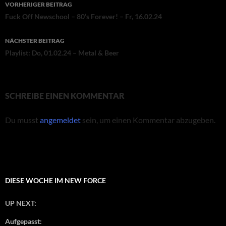
Beitragsnavigation
VORHERIGER BEITRAG
Fuck Off Newschool – 80’s Forever! – Fr, 16.02.24
NÄCHSTER BEITRAG
Playlist: Do, 01.02.24 – Metal & Beer
SCHREIBE EINEN KOMMENTAR
Du musst
angemeldet
sein, um einen Kommentar abzugeben.
DIESE WOCHE IM NEW FORCE
UP NEXT:
Aufgepasst: