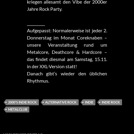
kriegen allesamt den Vibe der 2000er
Jahre Rock Party.
__________
Aufgepasst: Normalerweise ist jeder 2.
Donnerstag im Monat Coreknaben –
unsere Veranstaltung rund um
Metalcore, Deathcore & Hardcore –
das findet diesmal am Samstag, 15.11.
in der XXL-Version statt!
Danach gibt’s wieder den üblichen
Rhythmus.
2000'S INDIE ROCK
ALTERNATIVE ROCK
INDIE
INDIE ROCK
METALCLUB
Beitragsnavigation