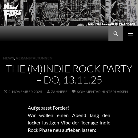
Zum
Inhalt
springen
Suchen
New Force
PRIMÄR
MENÜ
NEWS
,
VERANSTALTUNGEN
THE (M)INDIE ROCK PARTY
– DO, 13.11.25
2. NOVEMBER 2025
ZAHNFEE
KOMMENTAR HINTERLASSEN
Aufgepasst Forcler!
Wir wollen einen Abend lang den
locker lustigen Vibe der Teenage Indie
Rock Phase neu aufleben lassen: