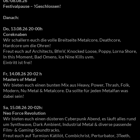
06.-08.08.26
Festivalpause – !Geschlossen!
Danach:
Do, 13.08.26 20-00h
Coreknaben
Wir schallern euch die volle Breitseite Metalcore, Deathcore,
Hardcore um die Ohren!
Freut euch auf Architects, BfmV, Knocked Loose, Poppy, Lorna Shore,
In this Moment, Bad Omens, Ice Nine Kills uvm.
Eintritt ist frei!
Fr, 14.08.26 20-02 h
Masters of Metal
Wir bieten euch einen bunten Mix aus Heavy, Power, Thrash, Folk,
Modern, Nu Metal & Metalcore. Da sollte für jeden Metalfan was
dabei sein!
Sa, 15.08.26 20-02h:
Neo Force Revolution
Wir bieten euch einen düsteren Cyberpunk Abend, es läuft alles rund
um Synthwave, Dark Ambient, Industrial Metal & diverse passende
Film- & Gaming-Soundtracks.
Freut euch auf Turmion Kätilöt, Combichrist, Perturbator, 3Teeth,