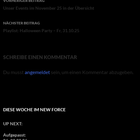
VORHERIGER BEITRAG
Unser Events im November 25 in der Übersicht
NÄCHSTER BEITRAG
Playlist: Halloween Party – Fr, 31.10.25
SCHREIBE EINEN KOMMENTAR
Du musst
angemeldet
sein, um einen Kommentar abzugeben.
DIESE WOCHE IM NEW FORCE
UP NEXT:
Aufgepasst: