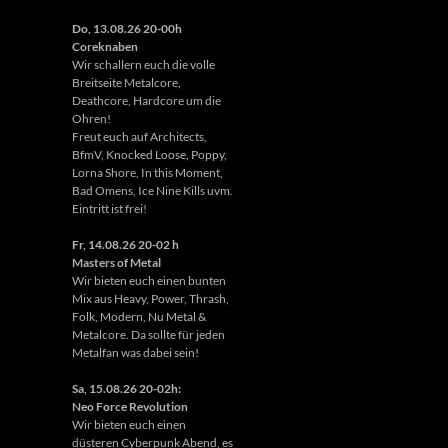
Do, 13.08.26 20-00h
Coreknaben
Wir schallern euch die volle
Breitseite Metalcore,
Deathcore, Hardcore um die
Ohren!
Freut euch auf Architects,
BfmV, Knocked Loose, Poppy,
Lorna Shore, In this Moment,
Bad Omens, Ice Nine Kills uvm.
Eintritt ist frei!
Fr, 14.08.26 20-02 h
Masters of Metal
Wir bieten euch einen bunten
Mix aus Heavy, Power, Thrash,
Folk, Modern, Nu Metal &
Metalcore. Da sollte für jeden
Metalfan was dabei sein!
Sa, 15.08.26 20-02h:
Neo Force Revolution
Wir bieten euch einen
düsteren Cyberpunk Abend, es