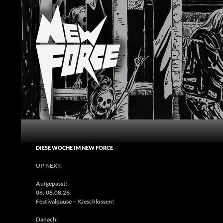
Zum
Inhalt
springen
Suchen
New Force
Frankens Metalclub Nr. 1
DIESE WOCHE IM NEW FORCE
UP NEXT:
Aufgepasst:
06.-08.08.26
Festivalpause – !Geschlossen!
Danach: