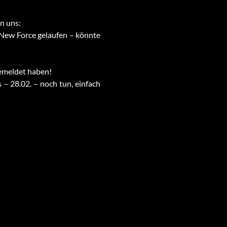
n uns:
s New Force gelaufen – könnte
 gemeldet haben!
s – 28.02. – noch tun, einfach