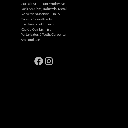
läuft alles rund um Synthwave,
Dark Ambient, Industrial Metal
& diverse passende Film- &
Gaming-Soundtracks.
Freut euch auf Turmion
Kätilöt, Combichrist,
Perturbator, 3Teeth, Carpenter
Brut und Co!
Facebook
Instagram