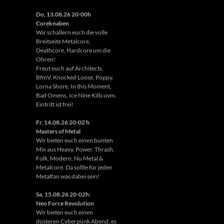
Do, 13.08.26 20-00h
Coreknaben
Wir schallern euch die volle
Breitseite Metalcore,
Deathcore, Hardcore um die
Ohren!
Freut euch auf Architects,
BfmV, Knocked Loose, Poppy,
Lorna Shore, In this Moment,
Bad Omens, Ice Nine Kills uvm.
Eintritt ist frei!
Fr, 14.08.26 20-02 h
Masters of Metal
Wir bieten euch einen bunten
Mix aus Heavy, Power, Thrash,
Folk, Modern, Nu Metal &
Metalcore. Da sollte für jeden
Metalfan was dabei sein!
Sa, 15.08.26 20-02h:
Neo Force Revolution
Wir bieten euch einen
düsteren Cyberpunk Abend, es