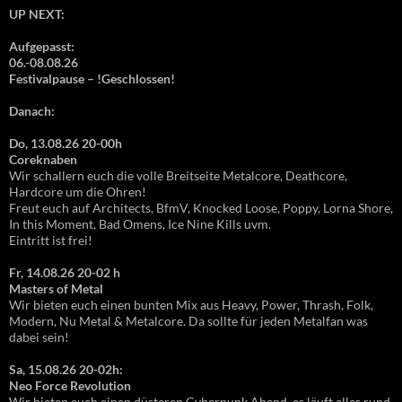
UP NEXT:
Aufgepasst:
06.-08.08.26
Festivalpause – !Geschlossen!
Danach:
Do, 13.08.26 20-00h
Coreknaben
Wir schallern euch die volle Breitseite Metalcore, Deathcore,
Hardcore um die Ohren!
Freut euch auf Architects, BfmV, Knocked Loose, Poppy, Lorna Shore,
In this Moment, Bad Omens, Ice Nine Kills uvm.
Eintritt ist frei!
Fr, 14.08.26 20-02 h
Masters of Metal
Wir bieten euch einen bunten Mix aus Heavy, Power, Thrash, Folk,
Modern, Nu Metal & Metalcore. Da sollte für jeden Metalfan was
dabei sein!
Sa, 15.08.26 20-02h:
Neo Force Revolution
Wir bieten euch einen düsteren Cyberpunk Abend, es läuft alles rund