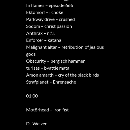
In flames – episode 666
Ektomorf – i choke
Parkway drive – crushed
Sodom – christ passion
Anthrax – n.f.l.
Enforcer – katana
Malignant altar – retribution of jealous
gods
Obscurity – bergisch hammer
turisas – bvattle matal
Amon amarth – cry of the black birds
Strafplanet – Ehrensache
01:00
Motörhead – iron fist
DJ Weizen