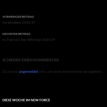
Beitragsnavigation
VORHERIGER BEITRAG
Coreknaben, 14.03.19
NÄCHSTER BEITRAG
St. Patrick’s Day WArmup 16.03.19
SCHREIBE EINEN KOMMENTAR
Du musst
angemeldet
sein, um einen Kommentar abzugeben.
DIESE WOCHE IM NEW FORCE