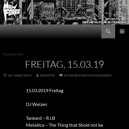
Zum
Inhalt
springen
Suchen
New Force
PRIMÄR
MENÜ
PLAYLISTEN
FREITAG, 15.03.19
18. MÄRZ 2019
ZAHNFEE
KOMMENTAR HINTERLASSEN
15.03.2019 Freitag
DJ Weizen
Tankard – R.I.B
Metallica – The Thing that Shold not be